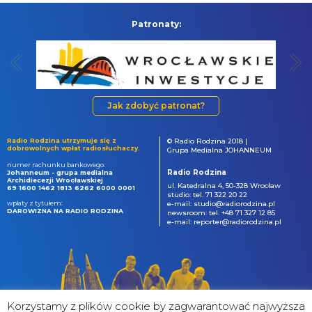
Patronaty:
Jak zdobyć patronat?
Radio Rodzina utrzymuje się z
© Radio Rodzina 2018 |
dobrowolnych wpłat radiosłuchaczy.
Grupa Medialna JOHANNEUM
numer rachunku bankowego:
Radio Rodzina
Johanneum - grupa medialna
Archidiecezji Wrocławskiej
ul. Katedralna 4, 50-328 Wrocław
69 1600 1462 1813 6262 6000 0001
studio: tel. 71 322 20 22
wpłaty z tytułem:
e-mail: studio@radiorodzina.pl
DAROWIZNA NA RADIO RODZINA
newsroom: tel. +48 71 327 12 85
e-mail: reporter@radiorodzina.pl
Korzystamy z plików cookie by zagwarantować najwyższa