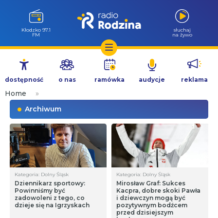
Kłodzko 97.1
słuchaj
FM
na żywo
Przejdź
do
dostępność
o nas
ramówka
audycje
reklama
treści
Home
»
Archiwum
Kategoria: Dolny Śląsk
Kategoria: Dolny Śląsk
Dziennikarz sportowy:
Mirosław Graf: Sukces
Powinniśmy być
Kacpra, dobre skoki Pawła
zadowoleni z tego, co
i dziewczyn mogą być
dzieje się na Igrzyskach
pozytywnym bodźcem
przed dzisiejszym