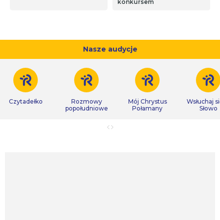
konkursem
Nasze audycje
Czytadełko
Rozmowy
Mój Chrystus
Wsłuchaj s
popołudniowe
Połamany
Słowo