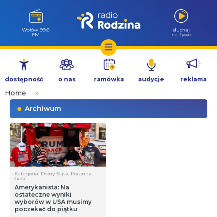
Wołów 99.6
słuchaj
FM
na żywo
Przejdź
do
dostępność
o nas
ramówka
audycje
reklama
treści
Home
»
Archiwum
Kategoria: Dolny Śląsk, Poranny
Gość
Amerykanista: Na
ostateczne wyniki
wyborów w USA musimy
poczekać do piątku