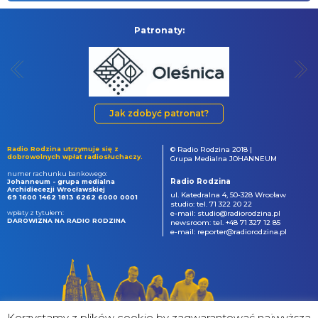
Patronaty:
Jak zdobyć patronat?
Radio Rodzina utrzymuje się z
© Radio Rodzina 2018 |
dobrowolnych wpłat radiosłuchaczy.
Grupa Medialna JOHANNEUM
numer rachunku bankowego:
Radio Rodzina
Johanneum - grupa medialna
Archidiecezji Wrocławskiej
ul. Katedralna 4, 50-328 Wrocław
69 1600 1462 1813 6262 6000 0001
studio: tel. 71 322 20 22
wpłaty z tytułem:
e-mail: studio@radiorodzina.pl
DAROWIZNA NA RADIO RODZINA
newsroom: tel. +48 71 327 12 85
e-mail: reporter@radiorodzina.pl
Korzystamy z plików cookie by zagwarantować najwyższa