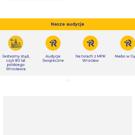
Nasze audycje
Jesteśmy stąd,
Audycje
Na torach z MPK
Niebo w Gę
czyli 80 lat
Świąteczne
Wrocław
polskiego
Wrocławia