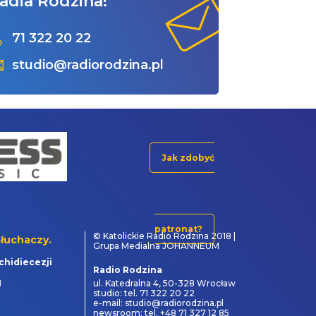
adia Rodzina!
71 322 20 22
studio@radiorodzina.pl
Jak zdobyć
patronat?
© Katolickie Radio Rodzina 2018 |
łuchaczy.
Grupa Medialna JOHANNEUM
chidiecezji
Radio Rodzina
1
ul. Katedralna 4, 50-328 Wrocław
studio: tel. 71 322 20 22
e-mail: studio@radiorodzina.pl
newsroom: tel. +48 71 327 12 85