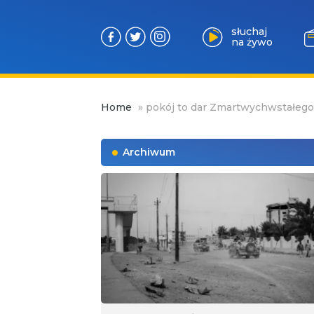
słuchaj
na żywo
Przejdź
Home
»
pokój to dar Zmartwychwstałego
do
treści
Archiwum