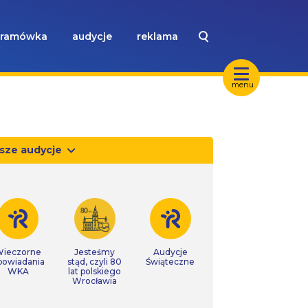
ramówka
audycje
reklama
menu
sze audycje
ieczorne
Jesteśmy
Audycje
powiadania
stąd, czyli 80
Świąteczne
WKA
lat polskiego
Wrocławia