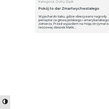
Kategoria: Dolny Śląsk
Pokój to dar Zmartwychwstałego
Wyjechał do Iraku, gdzie obiecywano nagrody
pieniężne za głowę polskiego i amerykańskiego
żołnierza. Przed wyjazdem na misję otrzymał o
teściowej obrazek Matki…
Toggle High Contrast