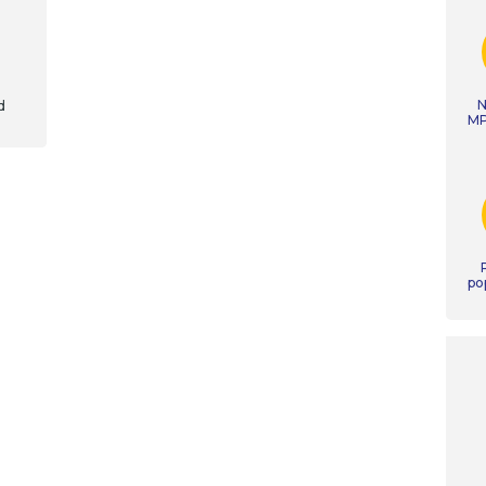
N
d
MP
po