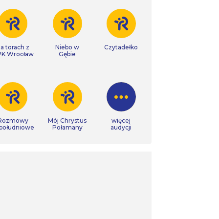
a torach z
Niebo w
Czytadełko
K Wrocław
Gębie
Rozmowy
Mój Chrystus
więcej
południowe
Połamany
audycji