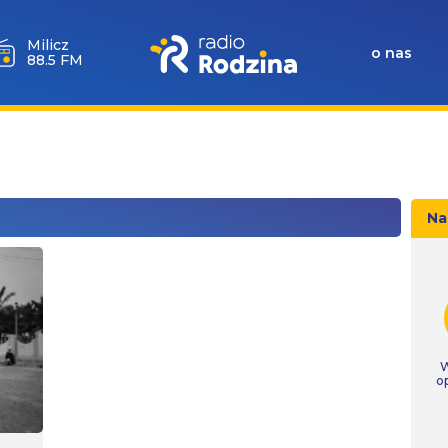
Góra
Igliczna
o nas
107.2 FM
Na
W
o