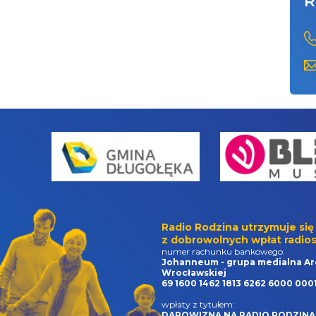
R
Radio Rodzina utrzymuje się
z dobrowolnych wpłat radios
numer rachunku bankowego:
Johanneum - grupa medialna Ar
Wrocławskiej
69 1600 1462 1813 6262 6000 000
wpłaty z tytułem:
DAROWIZNA NA RADIO RODZINA