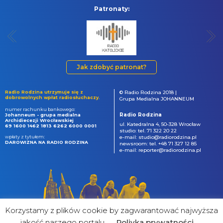
Patronaty:
Jak zdobyć patronat?
Radio Rodzina utrzymuje się z
© Radio Rodzina 2018 |
dobrowolnych wpłat radiosłuchaczy.
Grupa Medialna JOHANNEUM
numer rachunku bankowego:
Radio Rodzina
Johanneum - grupa medialna
Archidiecezji Wrocławskiej
ul. Katedralna 4, 50-328 Wrocław
69 1600 1462 1813 6262 6000 0001
studio: tel. 71 322 20 22
wpłaty z tytułem:
e-mail: studio@radiorodzina.pl
DAROWIZNA NA RADIO RODZINA
newsroom: tel. +48 71 327 12 85
e-mail: reporter@radiorodzina.pl
Korzystamy z plików cookie by zagwarantować najwyższa
jakość naszego portalu
Poliyka prywatności