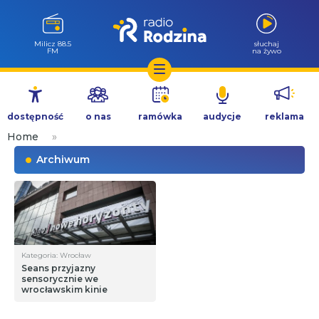
Milicz 88.5
słuchaj
FM
na żywo
Przejdź
do
dostępność
o nas
ramówka
audycje
reklama
treści
Home
»
Archiwum
Kategoria: Wrocław
Seans przyjazny
sensorycznie we
wrocławskim kinie