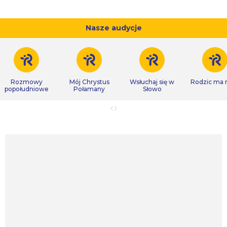
Nasze audycje
Rozmowy
Mój Chrystus
Wsłuchaj się w
Rodzic ma
popołudniowe
Połamany
Słowo