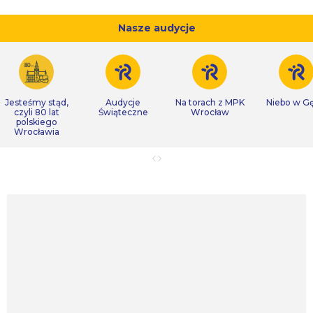
Nasze audycje
Jesteśmy stąd,
Audycje
Na torach z MPK
Niebo w Gę
czyli 80 lat
Świąteczne
Wrocław
polskiego
Wrocławia