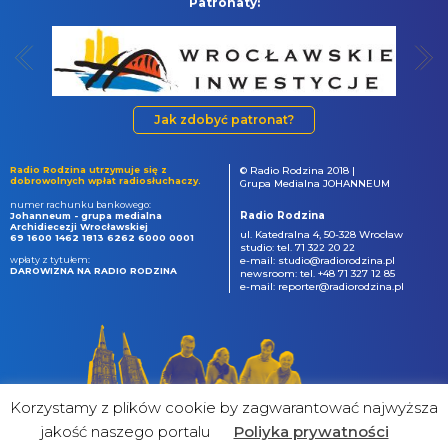
Patronaty:
Jak zdobyć patronat?
Radio Rodzina utrzymuje się z
© Radio Rodzina 2018 |
dobrowolnych wpłat radiosłuchaczy.
Grupa Medialna JOHANNEUM
numer rachunku bankowego:
Radio Rodzina
Johanneum - grupa medialna
Archidiecezji Wrocławskiej
ul. Katedralna 4, 50-328 Wrocław
69 1600 1462 1813 6262 6000 0001
studio: tel. 71 322 20 22
wpłaty z tytułem:
e-mail: studio@radiorodzina.pl
DAROWIZNA NA RADIO RODZINA
newsroom: tel. +48 71 327 12 85
e-mail: reporter@radiorodzina.pl
Korzystamy z plików cookie by zagwarantować najwyższa
jakość naszego portalu
Poliyka prywatności