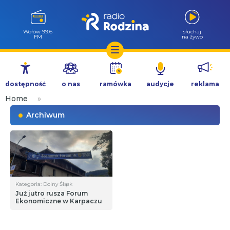
Wołów 99.6
słuchaj
FM
na żywo
Przejdź
do
dostępność
o nas
ramówka
audycje
reklama
treści
Home
»
Archiwum
Kategoria: Dolny Śląsk
Już jutro rusza Forum
Ekonomiczne w Karpaczu