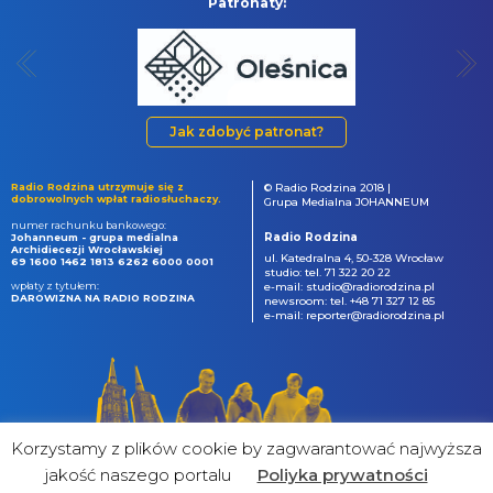
Patronaty:
Jak zdobyć patronat?
Radio Rodzina utrzymuje się z
© Radio Rodzina 2018 |
dobrowolnych wpłat radiosłuchaczy.
Grupa Medialna JOHANNEUM
numer rachunku bankowego:
Radio Rodzina
Johanneum - grupa medialna
Archidiecezji Wrocławskiej
ul. Katedralna 4, 50-328 Wrocław
69 1600 1462 1813 6262 6000 0001
studio: tel. 71 322 20 22
wpłaty z tytułem:
e-mail: studio@radiorodzina.pl
DAROWIZNA NA RADIO RODZINA
newsroom: tel. +48 71 327 12 85
e-mail: reporter@radiorodzina.pl
Korzystamy z plików cookie by zagwarantować najwyższa
jakość naszego portalu
Poliyka prywatności