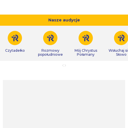
Nasze audycje
Czytadełko
Rozmowy
Mój Chrystus
Wsłuchaj s
popołudniowe
Połamany
Słowo