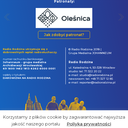
Patronaty:
Jak zdobyć patronat?
Radio Rodzina utrzymuje się z
© Radio Rodzina 2018 |
dobrowolnych wpłat radiosłuchaczy.
Grupa Medialna JOHANNEUM
numer rachunku bankowego:
Radio Rodzina
Johanneum - grupa medialna
Archidiecezji Wrocławskiej
ul. Katedralna 4, 50-328 Wrocław
69 1600 1462 1813 6262 6000 0001
studio: tel. 71 322 20 22
wpłaty z tytułem:
e-mail: studio@radiorodzina.pl
DAROWIZNA NA RADIO RODZINA
newsroom: tel. +48 71 327 12 85
e-mail: reporter@radiorodzina.pl
Korzystamy z plików cookie by zagwarantować najwyższa
jakość naszego portalu
Poliyka prywatności