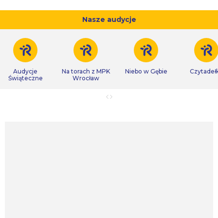
Nasze audycje
Audycje
Na torach z MPK
Niebo w Gębie
Czytadeł
Świąteczne
Wrocław