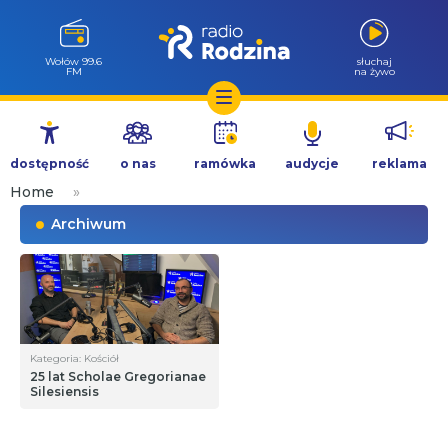
Wołów 99.6
słuchaj
FM
na żywo
Przejdź
do
dostępność
o nas
ramówka
audycje
reklama
treści
Home
»
Archiwum
Kategoria: Kościół
25 lat Scholae Gregorianae
Silesiensis