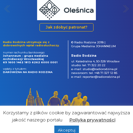
Jak zdobyć patronat?
Radio Rodzina utrzymuje się z
© Radio Rodzina 2018 |
dobrowolnych wpłat radiosłuchaczy.
Grupa Medialna JOHANNEUM
numer rachunku bankowego:
Radio Rodzina
Johanneum - grupa medialna
Archidiecezji Wrocławskiej
ul. Katedralna 4, 50-328 Wrocław
69 1600 1462 1813 6262 6000 0001
studio: tel. 71 322 20 22
wpłaty z tytułem:
e-mail: studio@radiorodzina.pl
DAROWIZNA NA RADIO RODZINA
newsroom: tel. +48 71 327 12 85
e-mail: reporter@radiorodzina.pl
Korzystamy z plików cookie by zagwarantować najwyższa
jakość naszego portalu
Poliyka prywatności
Akceptuj
powered by
&