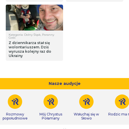
Kategoria: Dolny Śląsk, Poranny
Gość
Z dziennikarza stał się
wolontariuszem. Dziś
wyrusza kolejny raz do
Ukrainy
Nasze audycje
Rozmowy
Mój Chrystus
Wsłuchaj się w
Rodzic ma
popołudniowe
Połamany
Słowo