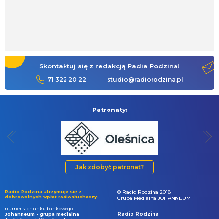
Skontaktuj się z redakcją Radia Rodzina!
71 322 20 22
studio@radiorodzina.pl
Patronaty:
Jak zdobyć patronat?
Radio Rodzina utrzymuje się z
© Radio Rodzina 2018 |
dobrowolnych wpłat radiosłuchaczy.
Grupa Medialna JOHANNEUM
numer rachunku bankowego:
Radio Rodzina
Johanneum - grupa medialna