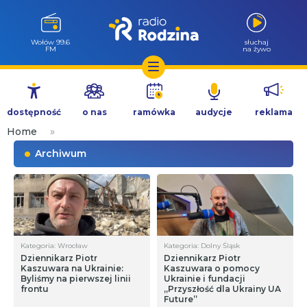
Wołów 99.6
słuchaj
FM
na żywo
Przejdź
do
dostępność
o nas
ramówka
audycje
reklama
treści
Home
»
Archiwum
Kategoria: Wrocław
Kategoria: Dolny Śląsk
Dziennikarz Piotr
Dziennikarz Piotr
Kaszuwara na Ukrainie:
Kaszuwara o pomocy
Byliśmy na pierwszej linii
Ukrainie i fundacji
frontu
„Przyszłość dla Ukrainy UA
Future”