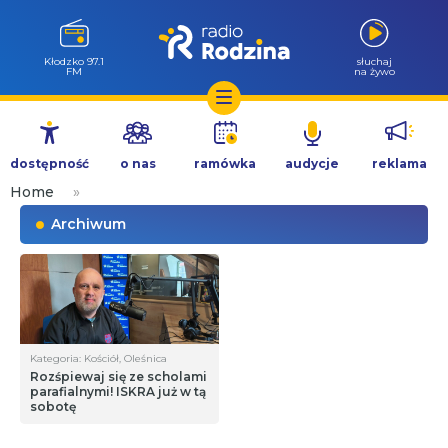
Kłodzko 97.1
słuchaj
FM
na żywo
Przejdź
do
dostępność
o nas
ramówka
audycje
reklama
treści
Home
»
Archiwum
Kategoria: Kościół, Oleśnica
Rozśpiewaj się ze scholami
parafialnymi! ISKRA już w tą
sobotę