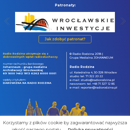
Patronaty:
Jak zdobyć patronat?
Radio Rodzina utrzymuje się z
© Radio Rodzina 2018 |
dobrowolnych wpłat radiosłuchaczy.
Grupa Medialna JOHANNEUM
numer rachunku bankowego:
Radio Rodzina
Johanneum - grupa medialna
Archidiecezji Wrocławskiej
ul. Katedralna 4, 50-328 Wrocław
69 1600 1462 1813 6262 6000 0001
studio: tel. 71 322 20 22
wpłaty z tytułem:
e-mail: studio@radiorodzina.pl
DAROWIZNA NA RADIO RODZINA
newsroom: tel. +48 71 327 12 85
e-mail: reporter@radiorodzina.pl
Korzystamy z plików cookie by zagwarantować najwyższa
jakość naszego portalu
Poliyka prywatności