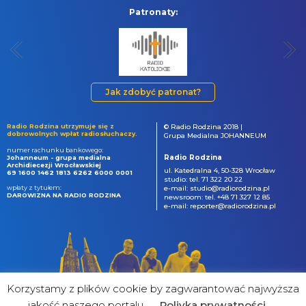
Patronaty:
Jak zdobyć patronat?
Radio Rodzina utrzymuje się z
© Radio Rodzina 2018 |
dobrowolnych wpłat radiosłuchaczy.
Grupa Medialna JOHANNEUM
numer rachunku bankowego:
Radio Rodzina
Johanneum - grupa medialna
Archidiecezji Wrocławskiej
ul. Katedralna 4, 50-328 Wrocław
69 1600 1462 1813 6262 6000 0001
studio: tel. 71 322 20 22
wpłaty z tytułem:
e-mail: studio@radiorodzina.pl
DAROWIZNA NA RADIO RODZINA
newsroom: tel. +48 71 327 12 85
e-mail: reporter@radiorodzina.pl
Korzystamy z plików cookie by zagwarantować najwyższa
jakość naszego portalu
Poliyka prywatności