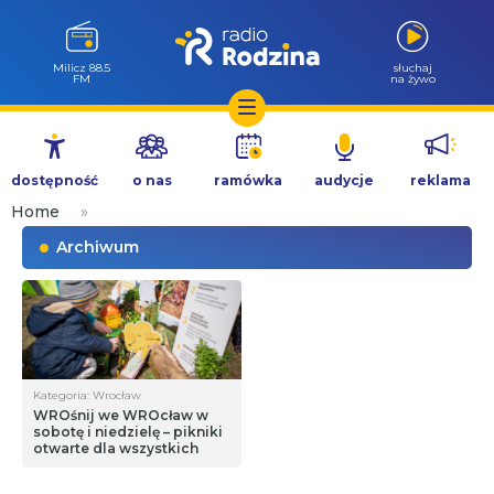
Milicz 88.5
słuchaj
FM
na żywo
Przejdź
do
dostępność
o nas
ramówka
audycje
reklama
treści
Home
»
Archiwum
Kategoria: Wrocław
WROśnij we WROcław w
sobotę i niedzielę – pikniki
otwarte dla wszystkich