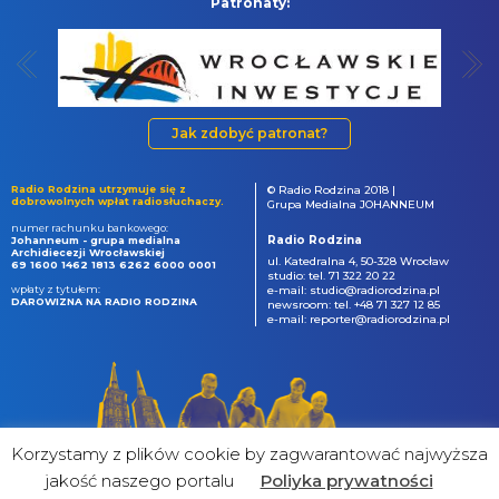
Patronaty:
Jak zdobyć patronat?
Radio Rodzina utrzymuje się z
© Radio Rodzina 2018 |
dobrowolnych wpłat radiosłuchaczy.
Grupa Medialna JOHANNEUM
numer rachunku bankowego:
Radio Rodzina
Johanneum - grupa medialna
Archidiecezji Wrocławskiej
ul. Katedralna 4, 50-328 Wrocław
69 1600 1462 1813 6262 6000 0001
studio: tel. 71 322 20 22
wpłaty z tytułem:
e-mail: studio@radiorodzina.pl
DAROWIZNA NA RADIO RODZINA
newsroom: tel. +48 71 327 12 85
e-mail: reporter@radiorodzina.pl
Korzystamy z plików cookie by zagwarantować najwyższa
jakość naszego portalu
Poliyka prywatności