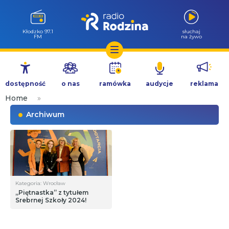
Kłodzko 97.1
słuchaj
FM
na żywo
Przejdź
do
dostępność
o nas
ramówka
audycje
reklama
treści
Home
»
Archiwum
Kategoria: Wrocław
„Piętnastka” z tytułem
Srebrnej Szkoły 2024!