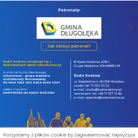
Patronaty:
Jak zdobyć patronat?
Radio Rodzina utrzymuje się z
© Radio Rodzina 2018 |
dobrowolnych wpłat radiosłuchaczy.
Grupa Medialna JOHANNEUM
numer rachunku bankowego:
Radio Rodzina
Johanneum - grupa medialna
Archidiecezji Wrocławskiej
ul. Katedralna 4, 50-328 Wrocław
69 1600 1462 1813 6262 6000 0001
studio: tel. 71 322 20 22
wpłaty z tytułem:
e-mail: studio@radiorodzina.pl
DAROWIZNA NA RADIO RODZINA
newsroom: tel. +48 71 327 12 85
e-mail: reporter@radiorodzina.pl
Korzystamy z plików cookie by zagwarantować najwyższa