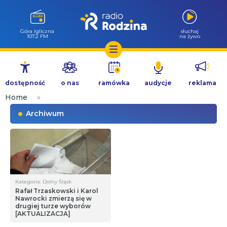
Kudowa Zdrój
słuchaj
88.7 FM
na żywo
Przejdź
do
dostępność
o nas
ramówka
audycje
reklama
treści
Home
»
Archiwum
Kategoria: Dolny Śląsk
Rafał Trzaskowski i Karol
Nawrocki zmierzą się w
drugiej turze wyborów
[AKTUALIZACJA]