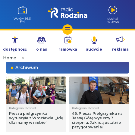
Wołów 99.6
słuchaj
FM
na żywo
Przejdź
do
dostępność
o nas
ramówka
audycje
reklama
treści
Home
»
Archiwum
Kategoria: Kościół
Kategoria: Kościół
Piesza pielgrzymka
46. Piesza Pielgrzymka na
wyruszyła z Wrocławia. „Idę
Jasną Górę wyruszy 3
dla mamy w niebie”
sierpnia. Jak idą ostatnie
przygotowania?