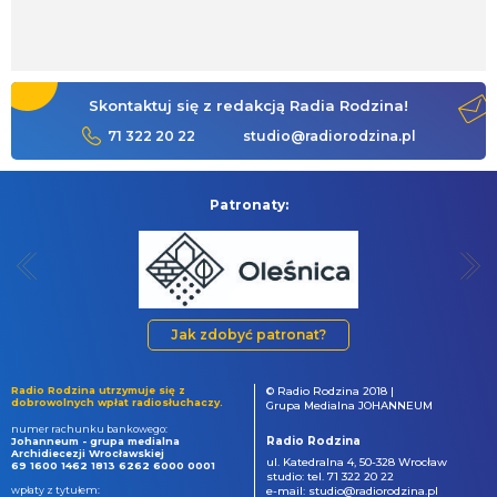
Skontaktuj się z redakcją Radia Rodzina!
71 322 20 22
studio@radiorodzina.pl
Patronaty:
Jak zdobyć patronat?
Radio Rodzina utrzymuje się z
© Radio Rodzina 2018 |
dobrowolnych wpłat radiosłuchaczy.
Grupa Medialna JOHANNEUM
numer rachunku bankowego:
Radio Rodzina
Johanneum - grupa medialna
Archidiecezji Wrocławskiej
ul. Katedralna 4, 50-328 Wrocław
69 1600 1462 1813 6262 6000 0001
studio: tel. 71 322 20 22
wpłaty z tytułem:
e-mail: studio@radiorodzina.pl