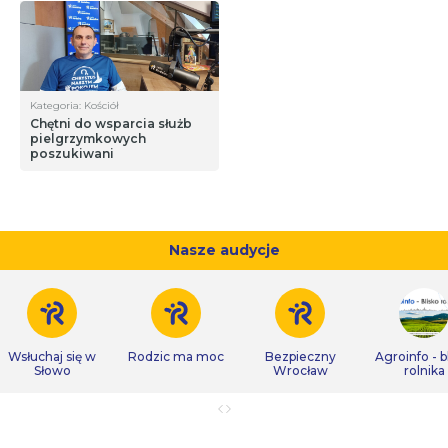
Kategoria: Kościół
Chętni do wsparcia służb
pielgrzymkowych
poszukiwani
Nasze audycje
Wsłuchaj się w
Rodzic ma moc
Bezpieczny
Agroinfo - b
Słowo
Wrocław
rolnika