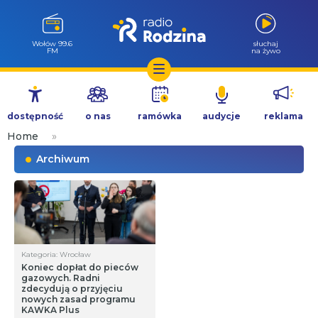
Wołów 99.6
słuchaj
FM
na żywo
Przejdź
do
dostępność
o nas
ramówka
audycje
reklama
treści
Home
»
Archiwum
Kategoria: Wrocław
Koniec dopłat do pieców
gazowych. Radni
zdecydują o przyjęciu
nowych zasad programu
KAWKA Plus