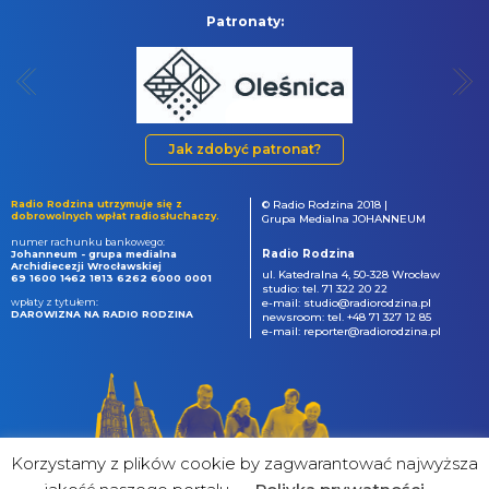
Patronaty:
Jak zdobyć patronat?
Radio Rodzina utrzymuje się z
© Radio Rodzina 2018 |
dobrowolnych wpłat radiosłuchaczy.
Grupa Medialna JOHANNEUM
numer rachunku bankowego:
Radio Rodzina
Johanneum - grupa medialna
Archidiecezji Wrocławskiej
ul. Katedralna 4, 50-328 Wrocław
69 1600 1462 1813 6262 6000 0001
studio: tel. 71 322 20 22
wpłaty z tytułem:
e-mail: studio@radiorodzina.pl
DAROWIZNA NA RADIO RODZINA
newsroom: tel. +48 71 327 12 85
e-mail: reporter@radiorodzina.pl
Korzystamy z plików cookie by zagwarantować najwyższa