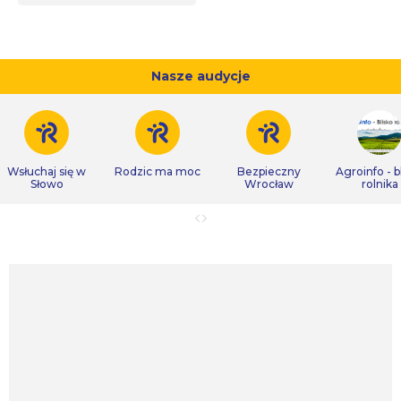
Nasze audycje
Wsłuchaj się w
Rodzic ma moc
Bezpieczny
Agroinfo - b
Słowo
Wrocław
rolnika