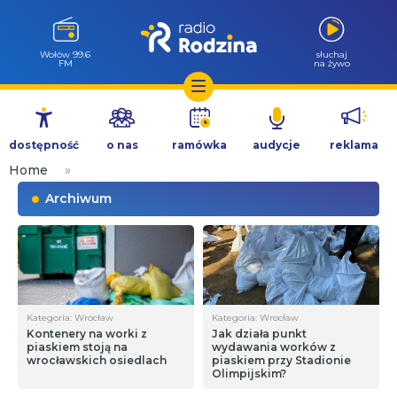
Wołów 99.6
słuchaj
FM
na żywo
Przejdź
do
dostępność
o nas
ramówka
audycje
reklama
treści
Home
»
Archiwum
Kategoria: Wrocław
Kategoria: Wrocław
Kontenery na worki z
Jak działa punkt
piaskiem stoją na
wydawania worków z
wrocławskich osiedlach
piaskiem przy Stadionie
Olimpijskim?