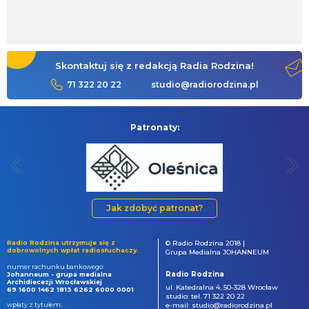
Skontaktuj się z redakcją Radia Rodzina!
71 322 20 22
studio@radiorodzina.pl
Patronaty:
Jak zdobyć patronat?
Radio Rodzina utrzymuje się z
© Radio Rodzina 2018 |
dobrowolnych wpłat radiosłuchaczy.
Grupa Medialna JOHANNEUM
numer rachunku bankowego:
Radio Rodzina
Johanneum - grupa medialna
Archidiecezji Wrocławskiej
ul. Katedralna 4, 50-328 Wrocław
69 1600 1462 1813 6262 6000 0001
studio: tel. 71 322 20 22
wpłaty z tytułem:
e-mail: studio@radiorodzina.pl