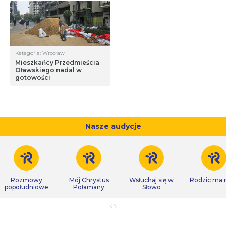
Kategoria: Wrocław
Mieszkańcy Przedmieścia
Oławskiego nadal w
gotowości
Nasze audycje
Rozmowy
Mój Chrystus
Wsłuchaj się w
Rodzic ma
popołudniowe
Połamany
Słowo