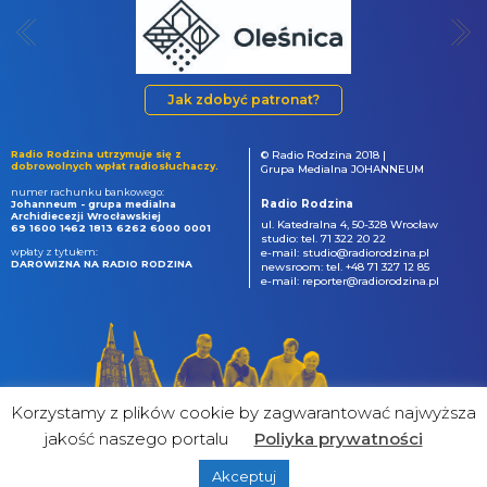
Jak zdobyć patronat?
Radio Rodzina utrzymuje się z
© Radio Rodzina 2018 |
dobrowolnych wpłat radiosłuchaczy.
Grupa Medialna JOHANNEUM
numer rachunku bankowego:
Radio Rodzina
Johanneum - grupa medialna
Archidiecezji Wrocławskiej
ul. Katedralna 4, 50-328 Wrocław
69 1600 1462 1813 6262 6000 0001
studio: tel. 71 322 20 22
wpłaty z tytułem:
e-mail: studio@radiorodzina.pl
DAROWIZNA NA RADIO RODZINA
newsroom: tel. +48 71 327 12 85
e-mail: reporter@radiorodzina.pl
Korzystamy z plików cookie by zagwarantować najwyższa
jakość naszego portalu
Poliyka prywatności
Akceptuj
powered by
&