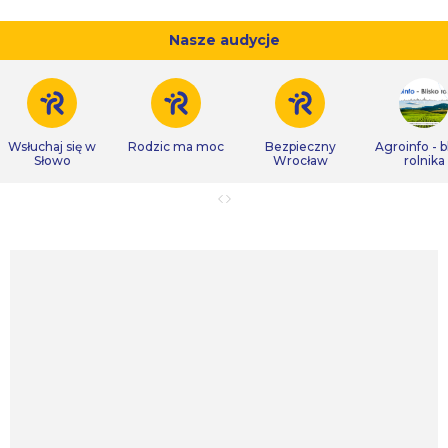
Nasze audycje
Wsłuchaj się w
Rodzic ma moc
Bezpieczny
Agroinfo - b
Słowo
Wrocław
rolnika