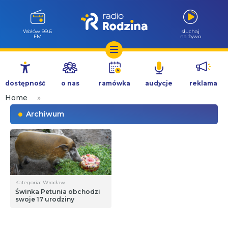
Wołów 99.6
słuchaj
FM
na żywo
Przejdź
do
dostępność
o nas
ramówka
audycje
reklama
treści
Home
»
Archiwum
Kategoria: Wrocław
Świnka Petunia obchodzi
swoje 17 urodziny