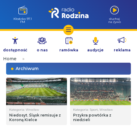
Wołów 99.6
słuchaj
FM
na żywo
Przejdź
do
dostępność
o nas
ramówka
audycje
reklama
treści
Home
»
Archiwum
Kategoria: Wrocław
Kategoria: Sport, Wrocław
Niedosyt. Śląsk remisuje z
Przykra powtórka z
Koroną Kielce
niedzieli