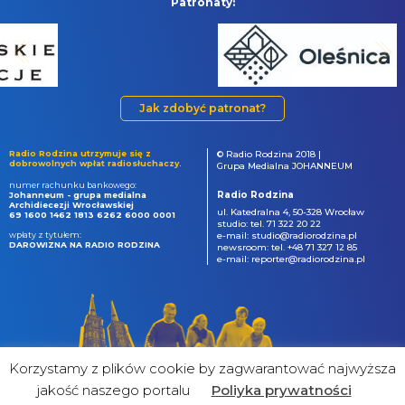
Patronaty:
Jak zdobyć patronat?
Radio Rodzina utrzymuje się z
© Radio Rodzina 2018 |
dobrowolnych wpłat radiosłuchaczy.
Grupa Medialna JOHANNEUM
numer rachunku bankowego:
Radio Rodzina
Johanneum - grupa medialna
Archidiecezji Wrocławskiej
ul. Katedralna 4, 50-328 Wrocław
69 1600 1462 1813 6262 6000 0001
studio: tel. 71 322 20 22
wpłaty z tytułem:
e-mail: studio@radiorodzina.pl
DAROWIZNA NA RADIO RODZINA
newsroom: tel. +48 71 327 12 85
e-mail: reporter@radiorodzina.pl
Korzystamy z plików cookie by zagwarantować najwyższa
jakość naszego portalu
Poliyka prywatności