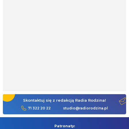
Skontaktuj się z redakcją Radia Rodzina!
71 322 20 22
studio@radiorodzina.pl
Patronaty: