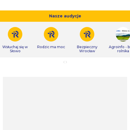
Nasze audycje
Wsłuchaj się w
Rodzic ma moc
Bezpieczny
Agroinfo - b
Słowo
Wrocław
rolnika