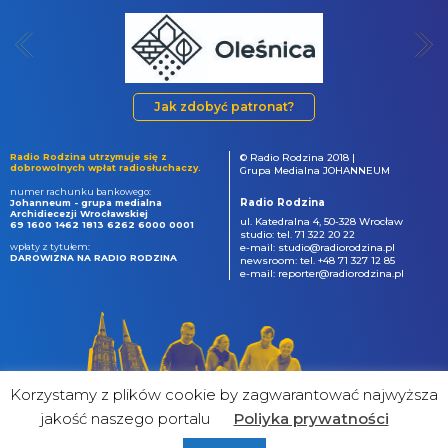
Jak zdobyć patronat?
Radio Rodzina utrzymuje się z
© Radio Rodzina 2018 |
dobrowolnych wpłat radiosłuchaczy.
Grupa Medialna JOHANNEUM
numer rachunku bankowego:
Radio Rodzina
Johanneum - grupa medialna
Archidiecezji Wrocławskiej
ul. Katedralna 4, 50-328 Wrocław
69 1600 1462 1813 6262 6000 0001
studio: tel. 71 322 20 22
wpłaty z tytułem:
e-mail: studio@radiorodzina.pl
DAROWIZNA NA RADIO RODZINA
newsroom: tel. +48 71 327 12 85
e-mail: reporter@radiorodzina.pl
Korzystamy z plików cookie by zagwarantować najwyższa
jakość naszego portalu
Poliyka prywatności