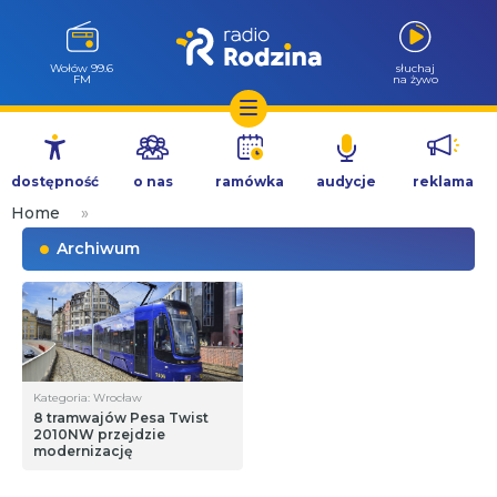
Wołów 99.6
słuchaj
FM
na żywo
Przejdź
do
dostępność
o nas
ramówka
audycje
reklama
treści
Home
»
Archiwum
Kategoria: Wrocław
8 tramwajów Pesa Twist
2010NW przejdzie
modernizację