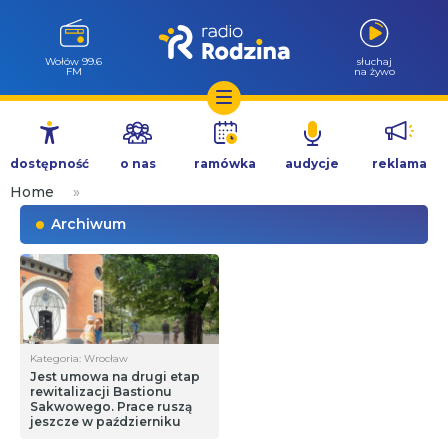
Wołów 99.6
słuchaj
FM
na żywo
Przejdź
do
dostępność
o nas
ramówka
audycje
reklama
treści
Home
»
Archiwum
Kategoria: Wrocław
Jest umowa na drugi etap
rewitalizacji Bastionu
Sakwowego. Prace ruszą
jeszcze w październiku