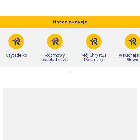
Nasze audycje
Czytadełko
Rozmowy
Mój Chrystus
Wsłuchaj s
popołudniowe
Połamany
Słowo