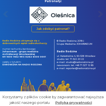
Patronaty:
Jak zdobyć patronat?
Radio Rodzina utrzymuje się z
© Radio Rodzina 2018 |
dobrowolnych wpłat radiosłuchaczy.
Grupa Medialna JOHANNEUM
numer rachunku bankowego:
Radio Rodzina
Johanneum - grupa medialna
Archidiecezji Wrocławskiej
ul. Katedralna 4, 50-328 Wrocław
69 1600 1462 1813 6262 6000 0001
studio: tel. 71 322 20 22
wpłaty z tytułem:
e-mail: studio@radiorodzina.pl
DAROWIZNA NA RADIO RODZINA
newsroom: tel. +48 71 327 12 85
e-mail: reporter@radiorodzina.pl
Korzystamy z plików cookie by zagwarantować najwyższa
jakość naszego portalu
Poliyka prywatności