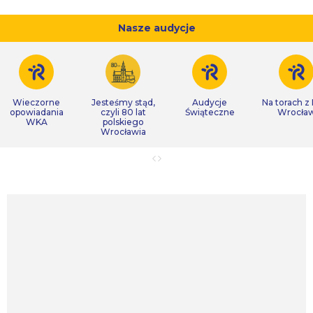
Nasze audycje
Wieczorne
Jesteśmy stąd,
Audycje
Na torach z
opowiadania
czyli 80 lat
Świąteczne
Wrocła
WKA
polskiego
Wrocławia