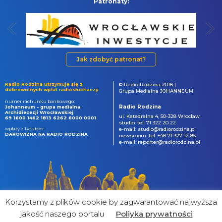
Patronaty:
Jak zdobyć patronat?
Radio Rodzina utrzymuje się z
© Radio Rodzina 2018 |
dobrowolnych wpłat radiosłuchaczy.
Grupa Medialna JOHANNEUM
numer rachunku bankowego:
Radio Rodzina
Johanneum - grupa medialna
Archidiecezji Wrocławskiej
ul. Katedralna 4, 50-328 Wrocław
69 1600 1462 1813 6262 6000 0001
studio: tel. 71 322 20 22
wpłaty z tytułem:
e-mail: studio@radiorodzina.pl
DAROWIZNA NA RADIO RODZINA
newsroom: tel. +48 71 327 12 85
e-mail: reporter@radiorodzina.pl
Korzystamy z plików cookie by zagwarantować najwyższa
jakość naszego portalu
Poliyka prywatności