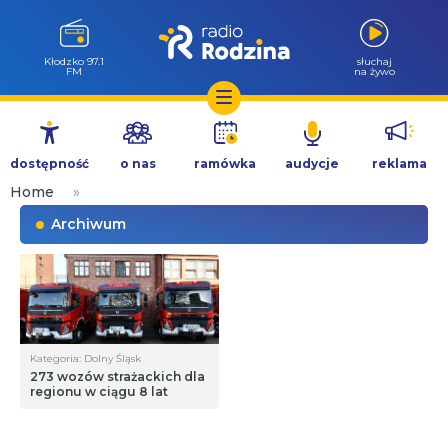
Kłodzko 97.1
słuchaj
FM
na żywo
Przejdź
do
dostępność
o nas
ramówka
audycje
reklama
treści
Home
»
Archiwum
Kategoria: Dolny Śląsk
273 wozów strażackich dla
regionu w ciągu 8 lat