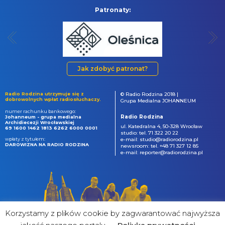
Patronaty:
Jak zdobyć patronat?
Radio Rodzina utrzymuje się z
© Radio Rodzina 2018 |
dobrowolnych wpłat radiosłuchaczy.
Grupa Medialna JOHANNEUM
numer rachunku bankowego:
Radio Rodzina
Johanneum - grupa medialna
Archidiecezji Wrocławskiej
ul. Katedralna 4, 50-328 Wrocław
69 1600 1462 1813 6262 6000 0001
studio: tel. 71 322 20 22
wpłaty z tytułem:
e-mail: studio@radiorodzina.pl
DAROWIZNA NA RADIO RODZINA
newsroom: tel. +48 71 327 12 85
e-mail: reporter@radiorodzina.pl
Korzystamy z plików cookie by zagwarantować najwyższa