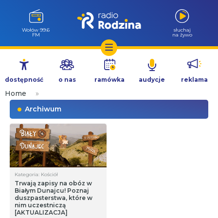
Wołów 99.6
słuchaj
FM
na żywo
Przejdź
do
dostępność
o nas
ramówka
audycje
reklama
treści
Home
»
Archiwum
Kategoria: Kościół
Trwają zapisy na obóz w
Białym Dunajcu! Poznaj
duszpasterstwa, które w
nim uczestniczą
[AKTUALIZACJA]