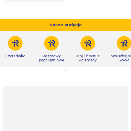
Nasze audycje
Czytadełko
Rozmowy
Mój Chrystus
Wsłuchaj s
popołudniowe
Połamany
Słowo