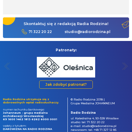
Skontaktuj się z redakcją Radia Rodzina!
71 322 20 22
studio@radiorodzina.pl
Patronaty:
Jak zdobyć patronat?
Radio Rodzina utrzymuje się z
© Radio Rodzina 2018 |
dobrowolnych wpłat radiosłuchaczy.
Grupa Medialna JOHANNEUM
numer rachunku bankowego:
Radio Rodzina
Johanneum - grupa medialna
Archidiecezji Wrocławskiej
ul. Katedralna 4, 50-328 Wrocław
69 1600 1462 1813 6262 6000 0001
studio: tel. 71 322 20 22
wpłaty z tytułem:
e-mail: studio@radiorodzina.pl
DAROWIZNA NA RADIO RODZINA
newsroom: tel. +48 71 327 12 85