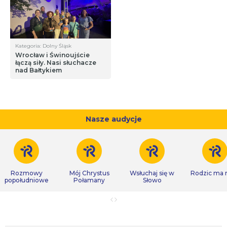
Kategoria: Dolny Śląsk
Wrocław i Świnoujście
łączą siły. Nasi słuchacze
nad Bałtykiem
Nasze audycje
Rozmowy
Mój Chrystus
Wsłuchaj się w
Rodzic ma
popołudniowe
Połamany
Słowo