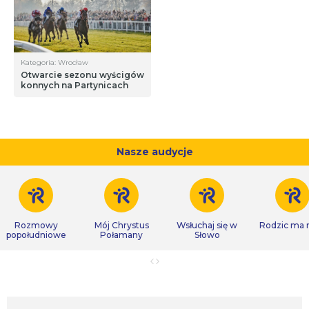
Kategoria: Wrocław
Otwarcie sezonu wyścigów
konnych na Partynicach
Nasze audycje
Rozmowy
Mój Chrystus
Wsłuchaj się w
Rodzic ma
popołudniowe
Połamany
Słowo