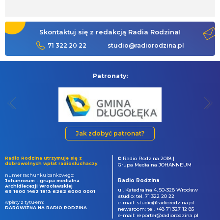
Skontaktuj się z redakcją Radia Rodzina!
71 322 20 22
studio@radiorodzina.pl
Patronaty:
Jak zdobyć patronat?
Radio Rodzina utrzymuje się z
© Radio Rodzina 2018 |
dobrowolnych wpłat radiosłuchaczy.
Grupa Medialna JOHANNEUM
numer rachunku bankowego:
Radio Rodzina
Johanneum - grupa medialna
Archidiecezji Wrocławskiej
ul. Katedralna 4, 50-328 Wrocław
69 1600 1462 1813 6262 6000 0001
studio: tel. 71 322 20 22
wpłaty z tytułem:
e-mail: studio@radiorodzina.pl
DAROWIZNA NA RADIO RODZINA
newsroom: tel. +48 71 327 12 85
e-mail: reporter@radiorodzina.pl