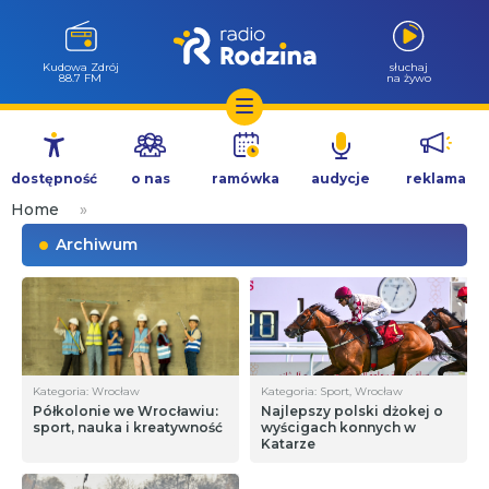
Kudowa Zdrój
słuchaj
88.7 FM
na żywo
Przejdź
do
dostępność
o nas
ramówka
audycje
reklama
treści
Home
»
Archiwum
Kategoria: Wrocław
Kategoria: Sport, Wrocław
Półkolonie we Wrocławiu:
Najlepszy polski dżokej o
sport, nauka i kreatywność
wyścigach konnych w
Katarze