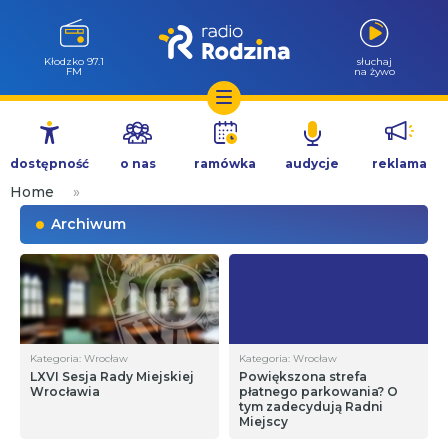
Wołów 99.6
słuchaj
FM
na żywo
Przejdź
do
dostępność
o nas
ramówka
audycje
reklama
treści
Home
»
Archiwum
Kategoria: Wrocław
Kategoria: Wrocław
LXVI Sesja Rady Miejskiej
Powiększona strefa
Wrocławia
płatnego parkowania? O
tym zadecydują Radni
Miejscy