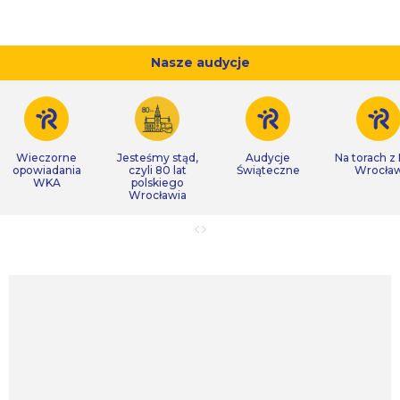
Nasze audycje
Wieczorne
Jesteśmy stąd,
Audycje
Na torach z
opowiadania
czyli 80 lat
Świąteczne
Wrocła
WKA
polskiego
Wrocławia