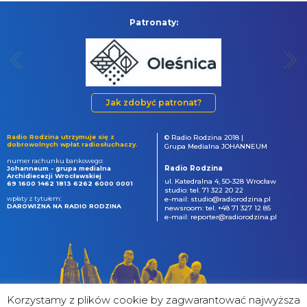
Patronaty:
Jak zdobyć patronat?
Radio Rodzina utrzymuje się z
© Radio Rodzina 2018 |
dobrowolnych wpłat radiosłuchaczy.
Grupa Medialna JOHANNEUM
numer rachunku bankowego:
Radio Rodzina
Johanneum - grupa medialna
Archidiecezji Wrocławskiej
ul. Katedralna 4, 50-328 Wrocław
69 1600 1462 1813 6262 6000 0001
studio: tel. 71 322 20 22
wpłaty z tytułem:
e-mail: studio@radiorodzina.pl
DAROWIZNA NA RADIO RODZINA
newsroom: tel. +48 71 327 12 85
e-mail: reporter@radiorodzina.pl
Korzystamy z plików cookie by zagwarantować najwyższa