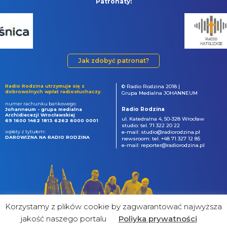
Patronaty:
Jak zdobyć patronat?
Radio Rodzina utrzymuje się z
© Radio Rodzina 2018 |
dobrowolnych wpłat radiosłuchaczy.
Grupa Medialna JOHANNEUM
numer rachunku bankowego:
Radio Rodzina
Johanneum - grupa medialna
Archidiecezji Wrocławskiej
ul. Katedralna 4, 50-328 Wrocław
69 1600 1462 1813 6262 6000 0001
studio: tel. 71 322 20 22
wpłaty z tytułem:
e-mail: studio@radiorodzina.pl
DAROWIZNA NA RADIO RODZINA
newsroom: tel. +48 71 327 12 85
e-mail: reporter@radiorodzina.pl
Korzystamy z plików cookie by zagwarantować najwyższa
jakość naszego portalu
Poliyka prywatności