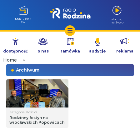
Milicz 88.5
słuchaj
FM
na żywo
Przejdź
do
dostępność
o nas
ramówka
audycje
reklama
treści
Home
»
Archiwum
Kategoria: Kościół
Rodzinny festyn na
wrocławskich Popowicach