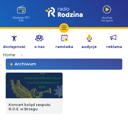
Wołów 99.6
słuchaj
FM
na żywo
Przejdź
do
dostępność
o nas
ramówka
audycje
reklama
treści
Home
»
Archiwum
Koncert kolęd zespołu
N.O.E. w Brzegu