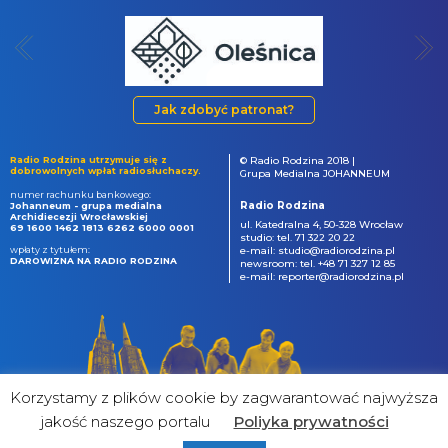
Jak zdobyć patronat?
Radio Rodzina utrzymuje się z
© Radio Rodzina 2018 |
dobrowolnych wpłat radiosłuchaczy.
Grupa Medialna JOHANNEUM
numer rachunku bankowego:
Radio Rodzina
Johanneum - grupa medialna
Archidiecezji Wrocławskiej
ul. Katedralna 4, 50-328 Wrocław
69 1600 1462 1813 6262 6000 0001
studio: tel. 71 322 20 22
wpłaty z tytułem:
e-mail: studio@radiorodzina.pl
DAROWIZNA NA RADIO RODZINA
newsroom: tel. +48 71 327 12 85
e-mail: reporter@radiorodzina.pl
Korzystamy z plików cookie by zagwarantować najwyższa
jakość naszego portalu
Poliyka prywatności