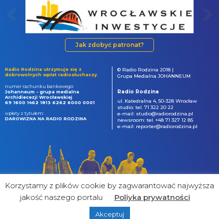
Jak zdobyć patronat?
Radio Rodzina utrzymuje się z
© Radio Rodzina 2018 |
dobrowolnych wpłat radiosłuchaczy.
Grupa Medialna JOHANNEUM
numer rachunku bankowego:
Radio Rodzina
Johanneum - grupa medialna
Archidiecezji Wrocławskiej
ul. Katedralna 4, 50-328 Wrocław
69 1600 1462 1813 6262 6000 0001
studio: tel. 71 322 20 22
wpłaty z tytułem:
e-mail: studio@radiorodzina.pl
DAROWIZNA NA RADIO RODZINA
newsroom: tel. +48 71 327 12 85
e-mail: reporter@radiorodzina.pl
Korzystamy z plików cookie by zagwarantować najwyższa
jakość naszego portalu
Poliyka prywatności
Akceptuj
powered by
&