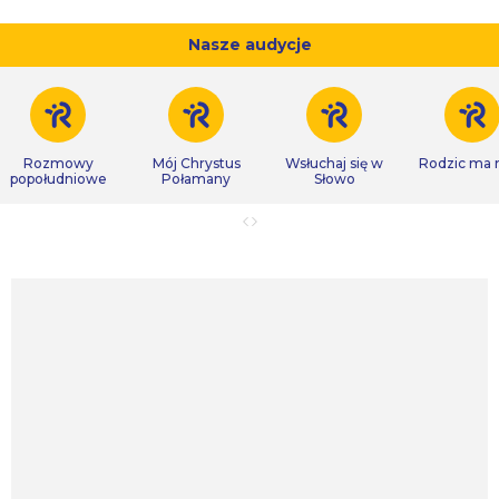
Nasze audycje
Rozmowy
Mój Chrystus
Wsłuchaj się w
Rodzic ma
popołudniowe
Połamany
Słowo