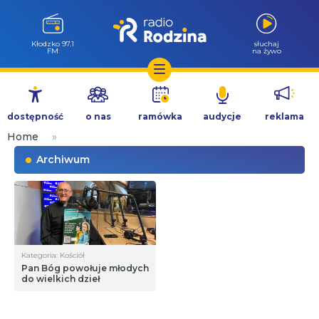
Kłodzko 97.1
słuchaj
FM
na żywo
Przejdź
do
dostępność
o nas
ramówka
audycje
reklama
treści
Home
»
Archiwum
Kategoria: Kościół
Pan Bóg powołuje młodych
do wielkich dzieł