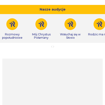
Nasze audycje
Rozmowy
Mój Chrystus
Wsłuchaj się w
Rodzic ma
popołudniowe
Połamany
Słowo