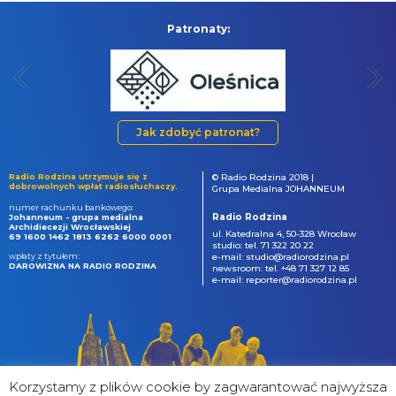
Patronaty:
Jak zdobyć patronat?
Radio Rodzina utrzymuje się z
© Radio Rodzina 2018 |
dobrowolnych wpłat radiosłuchaczy.
Grupa Medialna JOHANNEUM
numer rachunku bankowego:
Radio Rodzina
Johanneum - grupa medialna
Archidiecezji Wrocławskiej
ul. Katedralna 4, 50-328 Wrocław
69 1600 1462 1813 6262 6000 0001
studio: tel. 71 322 20 22
wpłaty z tytułem:
e-mail: studio@radiorodzina.pl
DAROWIZNA NA RADIO RODZINA
newsroom: tel. +48 71 327 12 85
e-mail: reporter@radiorodzina.pl
Korzystamy z plików cookie by zagwarantować najwyższa