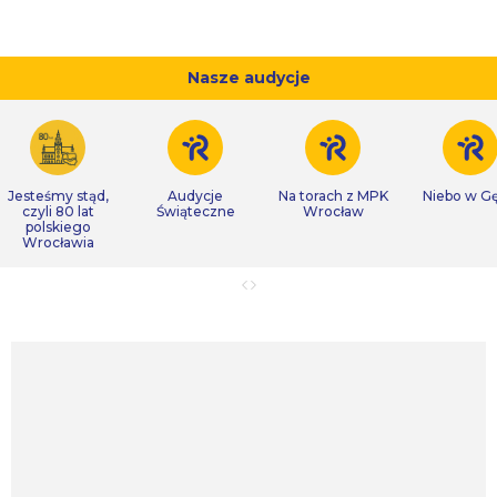
Nasze audycje
Jesteśmy stąd,
Audycje
Na torach z MPK
Niebo w Gę
czyli 80 lat
Świąteczne
Wrocław
polskiego
Wrocławia