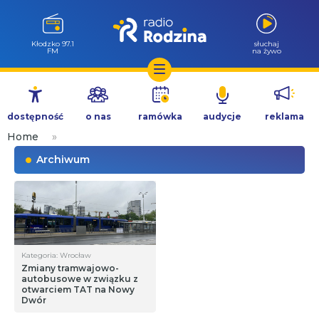
Wołów 99.6
słuchaj
FM
na żywo
Przejdź
do
dostępność
o nas
ramówka
audycje
reklama
treści
Home
»
Archiwum
Kategoria: Wrocław
Zmiany tramwajowo-
autobusowe w związku z
otwarciem TAT na Nowy
Dwór