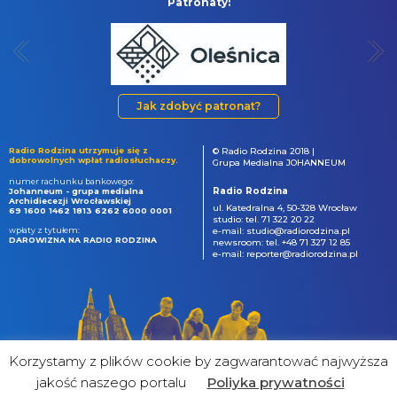
Patronaty:
Jak zdobyć patronat?
Radio Rodzina utrzymuje się z
© Radio Rodzina 2018 |
dobrowolnych wpłat radiosłuchaczy.
Grupa Medialna JOHANNEUM
numer rachunku bankowego:
Radio Rodzina
Johanneum - grupa medialna
Archidiecezji Wrocławskiej
ul. Katedralna 4, 50-328 Wrocław
69 1600 1462 1813 6262 6000 0001
studio: tel. 71 322 20 22
wpłaty z tytułem:
e-mail: studio@radiorodzina.pl
DAROWIZNA NA RADIO RODZINA
newsroom: tel. +48 71 327 12 85
e-mail: reporter@radiorodzina.pl
Korzystamy z plików cookie by zagwarantować najwyższa
jakość naszego portalu
Poliyka prywatności