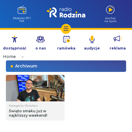
Kłodzko 97.1
słuchaj
FM
na żywo
Przejdź
do
dostępność
o nas
ramówka
audycje
reklama
treści
Home
»
Archiwum
Kategoria: Wrocław
Święto smaku już w
najbliższy weekend!