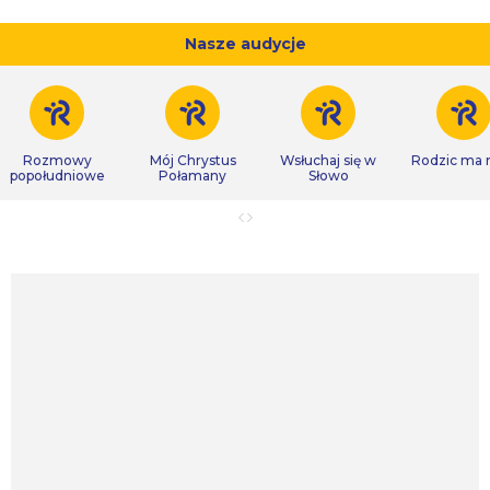
Nasze audycje
Rozmowy
Mój Chrystus
Wsłuchaj się w
Rodzic ma
popołudniowe
Połamany
Słowo