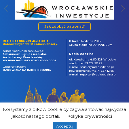
Jak zdobyć patronat?
Radio Rodzina utrzymuje się z
© Radio Rodzina 2018 |
dobrowolnych wpłat radiosłuchaczy.
Grupa Medialna JOHANNEUM
numer rachunku bankowego:
Radio Rodzina
Johanneum - grupa medialna
Archidiecezji Wrocławskiej
ul. Katedralna 4, 50-328 Wrocław
69 1600 1462 1813 6262 6000 0001
studio: tel. 71 322 20 22
wpłaty z tytułem:
e-mail: studio@radiorodzina.pl
DAROWIZNA NA RADIO RODZINA
newsroom: tel. +48 71 327 12 85
e-mail: reporter@radiorodzina.pl
Korzystamy z plików cookie by zagwarantować najwyższa
jakość naszego portalu
Poliyka prywatności
Akceptuj
powered by
&