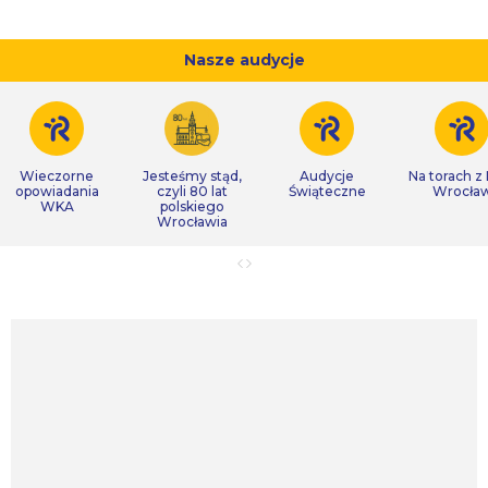
Nasze audycje
Wieczorne
Jesteśmy stąd,
Audycje
Na torach z
opowiadania
czyli 80 lat
Świąteczne
Wrocła
WKA
polskiego
Wrocławia