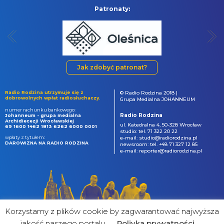
Patronaty:
Jak zdobyć patronat?
Radio Rodzina utrzymuje się z
© Radio Rodzina 2018 |
dobrowolnych wpłat radiosłuchaczy.
Grupa Medialna JOHANNEUM
numer rachunku bankowego:
Radio Rodzina
Johanneum - grupa medialna
Archidiecezji Wrocławskiej
ul. Katedralna 4, 50-328 Wrocław
69 1600 1462 1813 6262 6000 0001
studio: tel. 71 322 20 22
wpłaty z tytułem:
e-mail: studio@radiorodzina.pl
DAROWIZNA NA RADIO RODZINA
newsroom: tel. +48 71 327 12 85
e-mail: reporter@radiorodzina.pl
Korzystamy z plików cookie by zagwarantować najwyższa
jakość naszego portalu
Poliyka prywatności