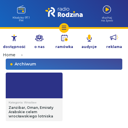
Wołów 99.6
słuchaj
FM
na żywo
Przejdź
do
dostępność
o nas
ramówka
audycje
reklama
treści
Home
»
Archiwum
Kategoria: Wrocław
Zanzibar, Oman, Emiraty
Arabskie celem
wrocławskiego lotniska