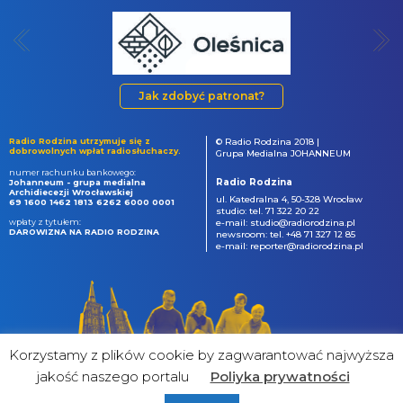
Jak zdobyć patronat?
Radio Rodzina utrzymuje się z
© Radio Rodzina 2018 |
dobrowolnych wpłat radiosłuchaczy.
Grupa Medialna JOHANNEUM
numer rachunku bankowego:
Radio Rodzina
Johanneum - grupa medialna
Archidiecezji Wrocławskiej
ul. Katedralna 4, 50-328 Wrocław
69 1600 1462 1813 6262 6000 0001
studio: tel. 71 322 20 22
wpłaty z tytułem:
e-mail: studio@radiorodzina.pl
DAROWIZNA NA RADIO RODZINA
newsroom: tel. +48 71 327 12 85
e-mail: reporter@radiorodzina.pl
Korzystamy z plików cookie by zagwarantować najwyższa
jakość naszego portalu
Poliyka prywatności