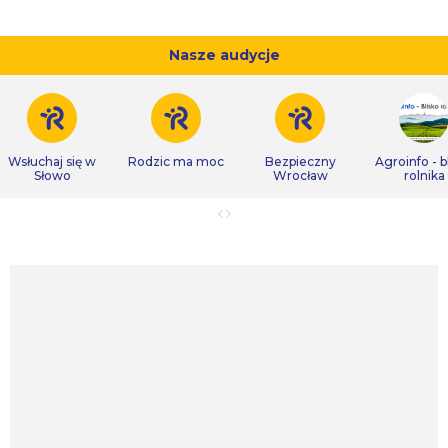
Nasze audycje
Wsłuchaj się w
Rodzic ma moc
Bezpieczny
Agroinfo - b
Słowo
Wrocław
rolnika