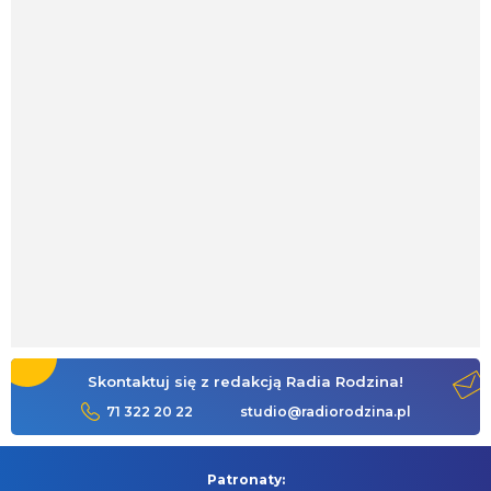
Skontaktuj się z redakcją Radia Rodzina!
71 322 20 22
studio@radiorodzina.pl
Patronaty: