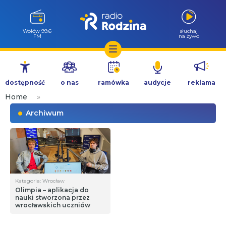
Wołów 99.6
słuchaj
FM
na żywo
Przejdź
do
dostępność
o nas
ramówka
audycje
reklama
treści
Home
»
Archiwum
Kategoria: Wrocław
Olimpia – aplikacja do
nauki stworzona przez
wrocławskich uczniów