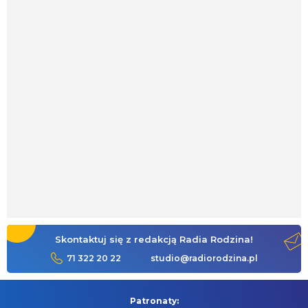
Skontaktuj się z redakcją Radia Rodzina!
71 322 20 22
studio@radiorodzina.pl
Patronaty: