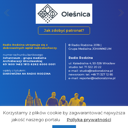
Jak zdobyć patronat?
Radio Rodzina utrzymuje się z
© Radio Rodzina 2018 |
dobrowolnych wpłat radiosłuchaczy.
Grupa Medialna JOHANNEUM
numer rachunku bankowego:
Radio Rodzina
Johanneum - grupa medialna
Archidiecezji Wrocławskiej
ul. Katedralna 4, 50-328 Wrocław
69 1600 1462 1813 6262 6000 0001
studio: tel. 71 322 20 22
wpłaty z tytułem:
e-mail: studio@radiorodzina.pl
DAROWIZNA NA RADIO RODZINA
newsroom: tel. +48 71 327 12 85
e-mail: reporter@radiorodzina.pl
Korzystamy z plików cookie by zagwarantować najwyższa
jakość naszego portalu
Poliyka prywatności