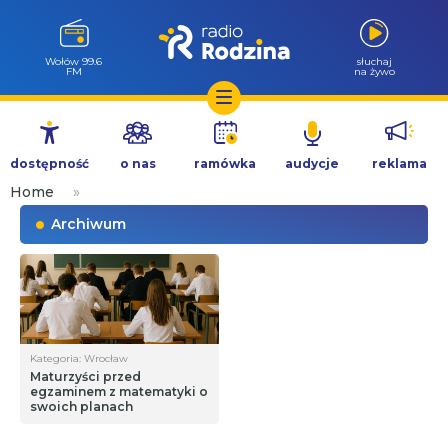
Wołów 99.6
słuchaj
FM
na żywo
Przejdź
do
dostępność
o nas
ramówka
audycje
reklama
treści
Home
»
Archiwum
Kategoria: Wrocław
Maturzyści przed
egzaminem z matematyki o
swoich planach