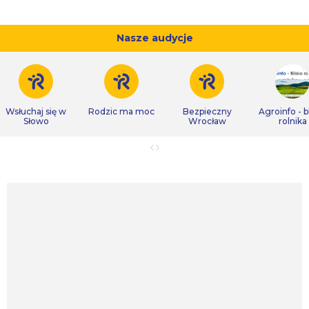
Nasze audycje
Wsłuchaj się w
Rodzic ma moc
Bezpieczny
Agroinfo - b
Słowo
Wrocław
rolnika