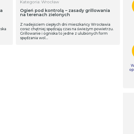
Kategoria: Wrocław
ca
Ogień pod kontrolą – zasady grillowania
na terenach zielonych
Z nadejściem ciepłych dni mieszkańcy Wrocławia
iska
coraz chętniej spędzają czas na świeżym powietrzu.
Grillowanie i ogniska to jedne z ulubionych form
spędzania wol…
W
op