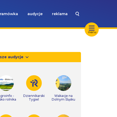
ramówka
audycje
reklama
menu
sze audycje
groinfo -
Dziennikarski
Wakacje na
isko rolnika
Tygiel
Dolnym Śląsku