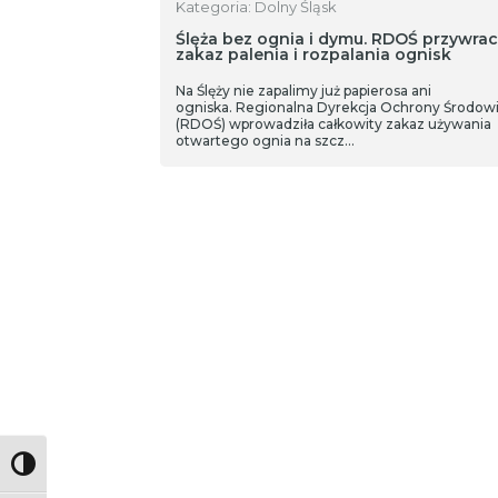
Kategoria: Dolny Śląsk
Ślęża bez ognia i dymu. RDOŚ przywra
zakaz palenia i rozpalania ognisk
Na Ślęży nie zapalimy już papierosa ani
ogniska. Regionalna Dyrekcja Ochrony Środow
(RDOŚ) wprowadziła całkowity zakaz używania
otwartego ognia na szcz…
Toggle High Contrast