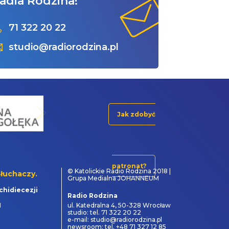
adia Rodzina!
71 322 20 22
studio@radiorodzina.pl
Jak zdobyć
patronat?
© Katolickie Radio Rodzina 2018 |
łuchaczy.
Grupa Medialna JOHANNEUM
chidiecezji
Radio Rodzina
1
ul. Katedralna 4, 50-328 Wrocław
studio: tel. 71 322 20 22
e-mail: studio@radiorodzina.pl
newsroom: tel. +48 71 327 12 85