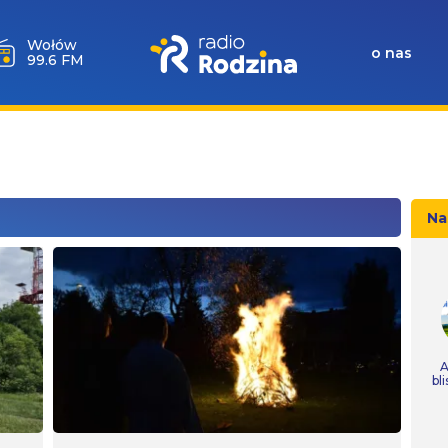
Wołów
o nas
99.6 FM
Na
A
bl