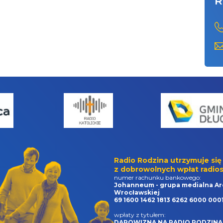
R
Radio Rodzina utrzymuje się
z dobrowolnych wpłat radios
numer rachunku bankowego:
Johanneum - grupa medialna Ar
Wrocławskiej
69 1600 1462 1813 6262 6000 000
wpłaty z tytułem:
DAROWIZNA NA RADIO RODZINA