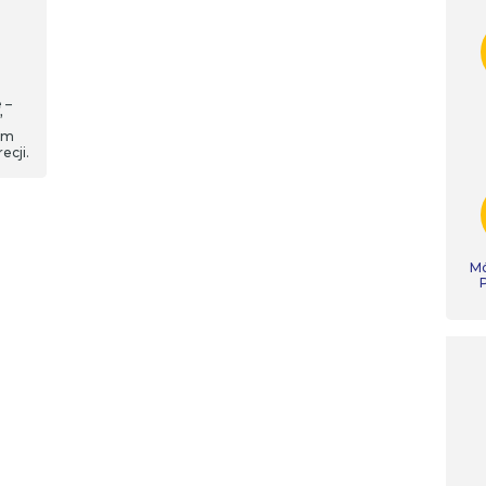
 –
”
ym
ecji.
Mó