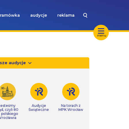
ramówka
audycje
reklama
menu
sze audycje
Jesteśmy
Audycje
Na torach z
ąd, czyli 80
Świąteczne
MPK Wrocław
t polskiego
rocławia