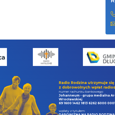
R
Radio Rodzina utrzymuje się
z dobrowolnych wpłat radios
numer rachunku bankowego:
Johanneum - grupa medialna Ar
Wrocławskiej
69 1600 1462 1813 6262 6000 000
wpłaty z tytułem:
DAROWIZNA NA RADIO RODZINA