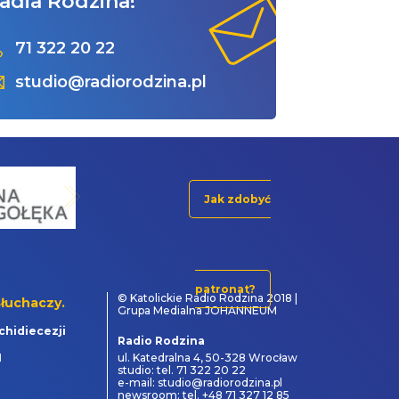
adia Rodzina!
71 322 20 22
studio@radiorodzina.pl
Jak zdobyć
patronat?
© Katolickie Radio Rodzina 2018 |
łuchaczy.
Grupa Medialna JOHANNEUM
chidiecezji
Radio Rodzina
1
ul. Katedralna 4, 50-328 Wrocław
studio: tel. 71 322 20 22
e-mail: studio@radiorodzina.pl
newsroom: tel. +48 71 327 12 85