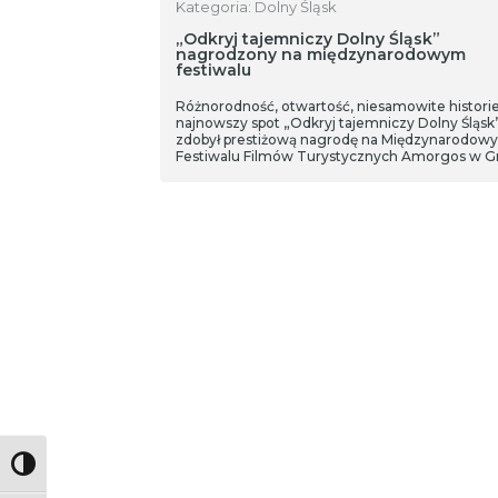
Kategoria: Dolny Śląsk
„Odkryj tajemniczy Dolny Śląsk”
nagrodzony na międzynarodowym
festiwalu
Różnorodność, otwartość, niesamowite historie
najnowszy spot „Odkryj tajemniczy Dolny Śląsk
zdobył prestiżową nagrodę na Międzynarodow
Festiwalu Filmów Turystycznych Amorgos w Gr
Toggle High Contrast