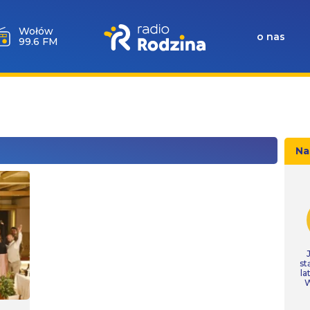
Wołów
o nas
99.6 FM
Na
st
la
W