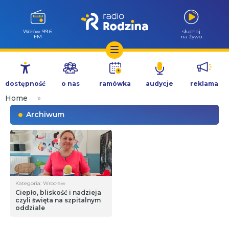
Wołów 99.6
słuchaj
FM
na żywo
Przejdź
do
dostępność
o nas
ramówka
audycje
reklama
treści
Home
»
Archiwum
Kategoria: Wrocław
Ciepło, bliskość i nadzieja
czyli święta na szpitalnym
oddziale