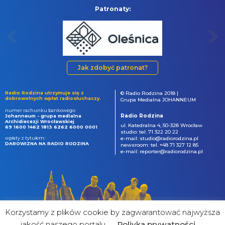
Patronaty:
Jak zdobyć patronat?
Radio Rodzina utrzymuje się z
© Radio Rodzina 2018 |
dobrowolnych wpłat radiosłuchaczy.
Grupa Medialna JOHANNEUM
numer rachunku bankowego:
Radio Rodzina
Johanneum - grupa medialna
Archidiecezji Wrocławskiej
ul. Katedralna 4, 50-328 Wrocław
69 1600 1462 1813 6262 6000 0001
studio: tel. 71 322 20 22
wpłaty z tytułem:
e-mail: studio@radiorodzina.pl
DAROWIZNA NA RADIO RODZINA
newsroom: tel. +48 71 327 12 85
e-mail: reporter@radiorodzina.pl
Korzystamy z plików cookie by zagwarantować najwyższa
jakość naszego portalu
Poliyka prywatności