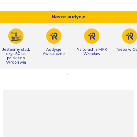
Nasze audycje
Jesteśmy stąd,
Audycje
Na torach z MPK
Niebo w Gę
czyli 80 lat
Świąteczne
Wrocław
polskiego
Wrocławia