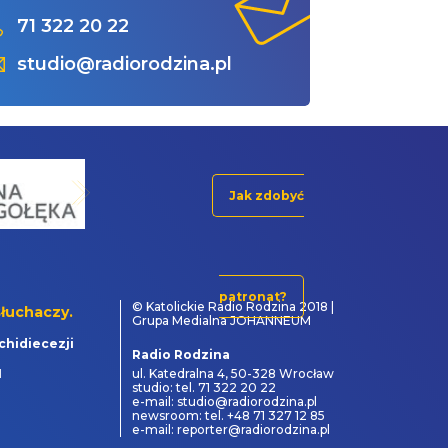
71 322 20 22
studio@radiorodzina.pl
Jak zdobyć
patronat?
© Katolickie Radio Rodzina 2018 |
łuchaczy.
Grupa Medialna JOHANNEUM
chidiecezji
Radio Rodzina
1
ul. Katedralna 4, 50-328 Wrocław
studio: tel. 71 322 20 22
e-mail: studio@radiorodzina.pl
newsroom: tel. +48 71 327 12 85
e-mail: reporter@radiorodzina.pl