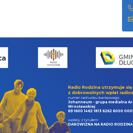
Radio Rodzina utrzymuje się
z dobrowolnych wpłat radios
numer rachunku bankowego:
Johanneum - grupa medialna Ar
Wrocławskiej
69 1600 1462 1813 6262 6000 000
wpłaty z tytułem:
DAROWIZNA NA RADIO RODZINA