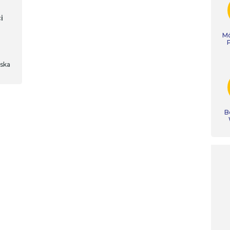
i
Mó
ska
B