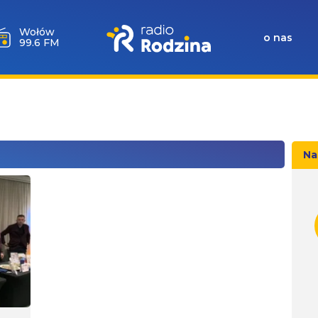
Wołów
o nas
99.6 FM
Na