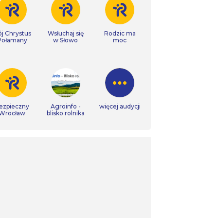
j Chrystus
Wsłuchaj się
Rodzic ma
Połamany
w Słowo
moc
ezpieczny
Agroinfo -
więcej audycji
Wrocław
blisko rolnika