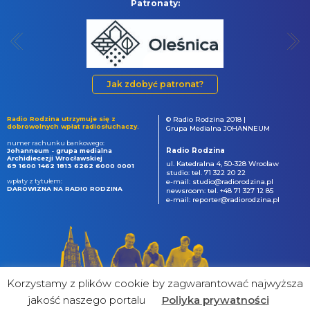
Patronaty:
Jak zdobyć patronat?
Radio Rodzina utrzymuje się z
© Radio Rodzina 2018 |
dobrowolnych wpłat radiosłuchaczy.
Grupa Medialna JOHANNEUM
numer rachunku bankowego:
Radio Rodzina
Johanneum - grupa medialna
Archidiecezji Wrocławskiej
ul. Katedralna 4, 50-328 Wrocław
69 1600 1462 1813 6262 6000 0001
studio: tel. 71 322 20 22
wpłaty z tytułem:
e-mail: studio@radiorodzina.pl
DAROWIZNA NA RADIO RODZINA
newsroom: tel. +48 71 327 12 85
e-mail: reporter@radiorodzina.pl
Korzystamy z plików cookie by zagwarantować najwyższa
jakość naszego portalu
Poliyka prywatności