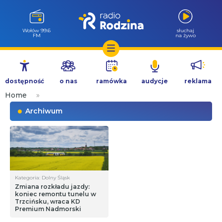
Wołów 99.6
słuchaj
FM
na żywo
Przejdź
do
dostępność
o nas
ramówka
audycje
reklama
treści
Home
»
Archiwum
Kategoria: Dolny Śląsk
Zmiana rozkładu jazdy:
koniec remontu tunelu w
Trzcińsku, wraca KD
Premium Nadmorski