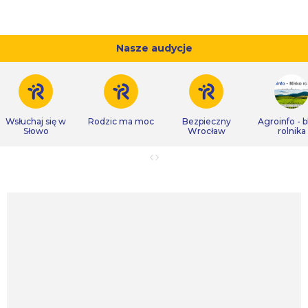
Nasze audycje
Wsłuchaj się w
Rodzic ma moc
Bezpieczny
Agroinfo - b
Słowo
Wrocław
rolnika