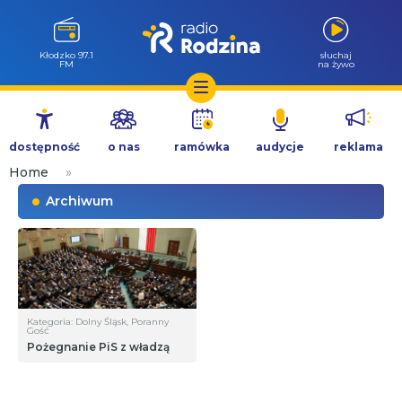
Kłodzko 97.1
słuchaj
FM
na żywo
Przejdź
do
dostępność
o nas
ramówka
audycje
reklama
treści
Home
»
Archiwum
Kategoria: Dolny Śląsk, Poranny
Gość
Pożegnanie PiS z władzą