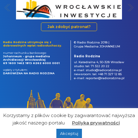
Jak zdobyć patronat?
Radio Rodzina utrzymuje się z
© Radio Rodzina 2018 |
dobrowolnych wpłat radiosłuchaczy.
Grupa Medialna JOHANNEUM
numer rachunku bankowego:
Radio Rodzina
Johanneum - grupa medialna
Archidiecezji Wrocławskiej
ul. Katedralna 4, 50-328 Wrocław
69 1600 1462 1813 6262 6000 0001
studio: tel. 71 322 20 22
wpłaty z tytułem:
e-mail: studio@radiorodzina.pl
DAROWIZNA NA RADIO RODZINA
newsroom: tel. +48 71 327 12 85
e-mail: reporter@radiorodzina.pl
Korzystamy z plików cookie by zagwarantować najwyższa
jakość naszego portalu
Poliyka prywatności
Akceptuj
powered by
&