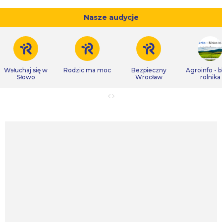
Nasze audycje
Wsłuchaj się w
Rodzic ma moc
Bezpieczny
Agroinfo - b
Słowo
Wrocław
rolnika