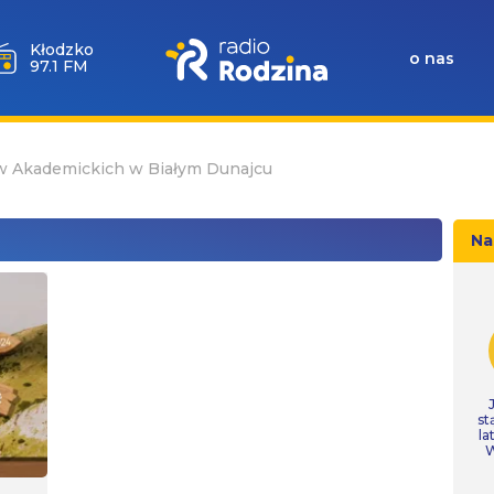
Wołów
o nas
99.6 FM
w Akademickich w Białym Dunajcu
Na
st
la
W