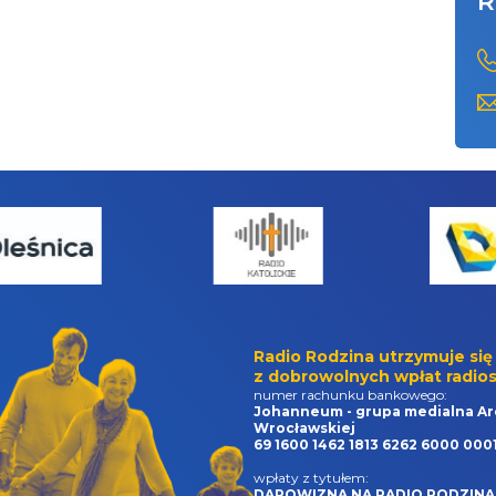
R
Radio Rodzina utrzymuje się
z dobrowolnych wpłat radios
numer rachunku bankowego:
Johanneum - grupa medialna Ar
Wrocławskiej
69 1600 1462 1813 6262 6000 000
wpłaty z tytułem:
DAROWIZNA NA RADIO RODZINA