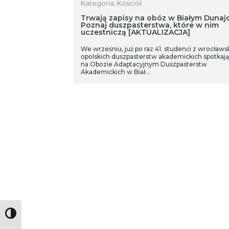
Kategoria: Kościół
Trwają zapisy na obóz w Białym Dunajc
Poznaj duszpasterstwa, które w nim
uczestniczą [AKTUALIZACJA]
We wrześniu, już po raz 41. studenci z wrocławsk
opolskich duszpasterstw akademickich spotkają 
na Obozie Adaptacyjnym Duszpasterstw
Akademickich w Biał…
Toggle High Contrast