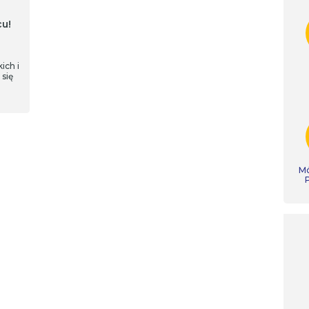
u!
ich i
się
Mó