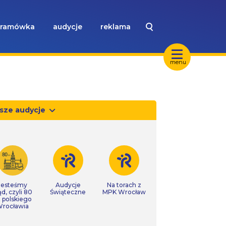
ramówka
audycje
reklama
menu
sze audycje
Jesteśmy
Audycje
Na torach z
ąd, czyli 80
Świąteczne
MPK Wrocław
t polskiego
rocławia