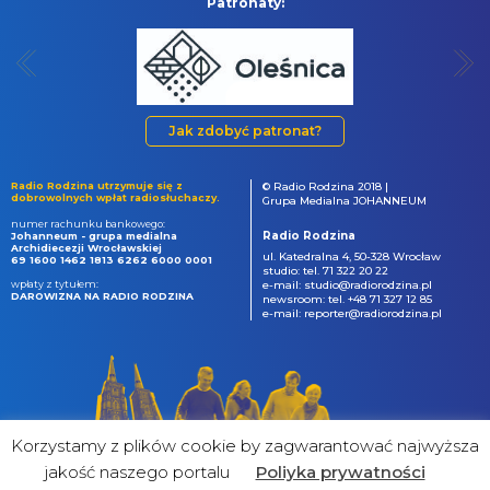
Patronaty:
Jak zdobyć patronat?
Radio Rodzina utrzymuje się z
© Radio Rodzina 2018 |
dobrowolnych wpłat radiosłuchaczy.
Grupa Medialna JOHANNEUM
numer rachunku bankowego:
Radio Rodzina
Johanneum - grupa medialna
Archidiecezji Wrocławskiej
ul. Katedralna 4, 50-328 Wrocław
69 1600 1462 1813 6262 6000 0001
studio: tel. 71 322 20 22
wpłaty z tytułem:
e-mail: studio@radiorodzina.pl
DAROWIZNA NA RADIO RODZINA
newsroom: tel. +48 71 327 12 85
e-mail: reporter@radiorodzina.pl
Korzystamy z plików cookie by zagwarantować najwyższa
jakość naszego portalu
Poliyka prywatności