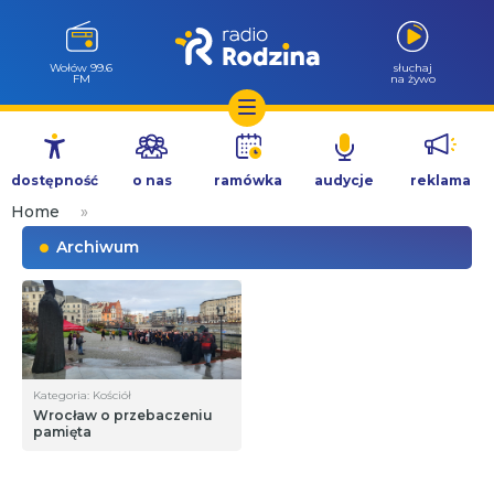
Wołów 99.6
słuchaj
FM
na żywo
Przejdź
do
dostępność
o nas
ramówka
audycje
reklama
treści
Home
»
Archiwum
Kategoria: Kościół
Wrocław o przebaczeniu
pamięta