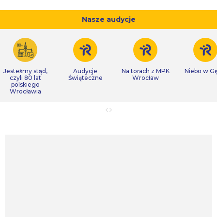
Nasze audycje
Jesteśmy stąd,
Audycje
Na torach z MPK
Niebo w Gę
czyli 80 lat
Świąteczne
Wrocław
polskiego
Wrocławia