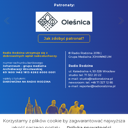
Patronaty:
Jak zdobyć patronat?
Radio Rodzina utrzymuje się z
© Radio Rodzina 2018 |
dobrowolnych wpłat radiosłuchaczy.
Grupa Medialna JOHANNEUM
numer rachunku bankowego:
Radio Rodzina
Johanneum - grupa medialna
Archidiecezji Wrocławskiej
ul. Katedralna 4, 50-328 Wrocław
69 1600 1462 1813 6262 6000 0001
studio: tel. 71 322 20 22
wpłaty z tytułem:
e-mail: studio@radiorodzina.pl
DAROWIZNA NA RADIO RODZINA
newsroom: tel. +48 71 327 12 85
e-mail: reporter@radiorodzina.pl
Korzystamy z plików cookie by zagwarantować najwyższa
jakość naszego portalu
Poliyka prywatności