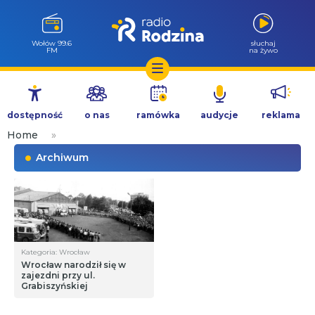
Wołów 99.6
słuchaj
FM
na żywo
Przejdź
do
dostępność
o nas
ramówka
audycje
reklama
treści
Home
»
Archiwum
Kategoria: Wrocław
Wrocław narodził się w
zajezdni przy ul.
Grabiszyńskiej