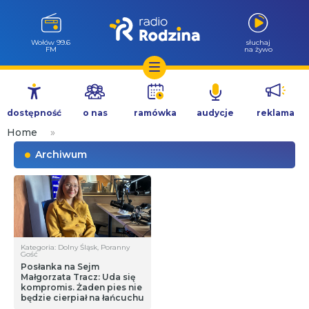
Wołów 99.6
słuchaj
FM
na żywo
Przejdź
do
dostępność
o nas
ramówka
audycje
reklama
treści
Home
»
Archiwum
Kategoria: Dolny Śląsk, Poranny
Gość
Posłanka na Sejm
Małgorzata Tracz: Uda się
kompromis. Żaden pies nie
będzie cierpiał na łańcuchu