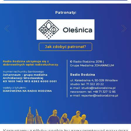
Patronaty:
Jak zdobyć patronat?
Radio Rodzina utrzymuje się z
© Radio Rodzina 2018 |
dobrowolnych wpłat radiosłuchaczy.
Grupa Medialna JOHANNEUM
numer rachunku bankowego:
Radio Rodzina
Johanneum - grupa medialna
Archidiecezji Wrocławskiej
ul. Katedralna 4, 50-328 Wrocław
69 1600 1462 1813 6262 6000 0001
studio: tel. 71 322 20 22
wpłaty z tytułem:
e-mail: studio@radiorodzina.pl
DAROWIZNA NA RADIO RODZINA
newsroom: tel. +48 71 327 12 85
e-mail: reporter@radiorodzina.pl
Korzystamy z plików cookie by zagwarantować najwyższa