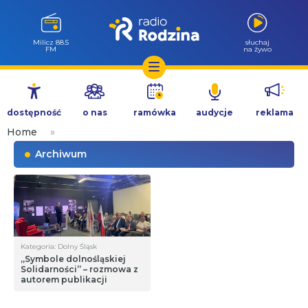
Milicz 88.5
słuchaj
FM
na żywo
Przejdź
do
dostępność
o nas
ramówka
audycje
reklama
treści
Home
»
Archiwum
Kategoria: Dolny Śląsk
„Symbole dolnośląskiej
Solidarności” – rozmowa z
autorem publikacji