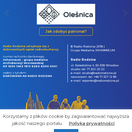
Jak zdobyć patronat?
Radio Rodzina utrzymuje się z
© Radio Rodzina 2018 |
dobrowolnych wpłat radiosłuchaczy.
Grupa Medialna JOHANNEUM
numer rachunku bankowego:
Radio Rodzina
Johanneum - grupa medialna
Archidiecezji Wrocławskiej
ul. Katedralna 4, 50-328 Wrocław
69 1600 1462 1813 6262 6000 0001
studio: tel. 71 322 20 22
wpłaty z tytułem:
e-mail: studio@radiorodzina.pl
DAROWIZNA NA RADIO RODZINA
newsroom: tel. +48 71 327 12 85
e-mail: reporter@radiorodzina.pl
Korzystamy z plików cookie by zagwarantować najwyższa
jakość naszego portalu
Poliyka prywatności