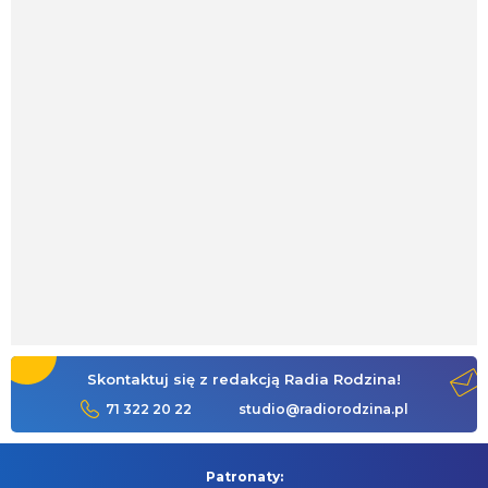
Skontaktuj się z redakcją Radia Rodzina!
71 322 20 22
studio@radiorodzina.pl
Patronaty: