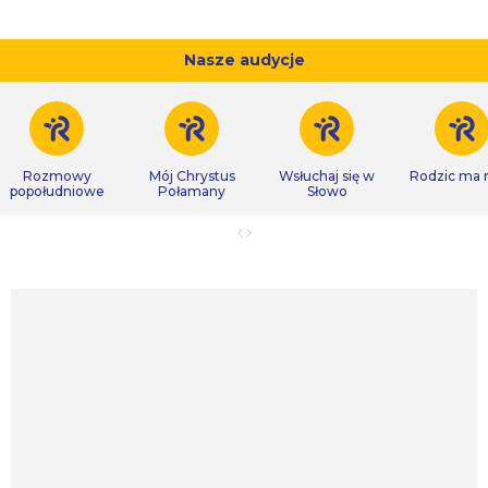
Nasze audycje
Rozmowy
Mój Chrystus
Wsłuchaj się w
Rodzic ma
popołudniowe
Połamany
Słowo