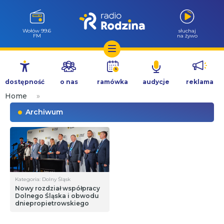
Wołów 99.6
słuchaj
FM
na żywo
Przejdź
do
dostępność
o nas
ramówka
audycje
reklama
treści
Home
»
Archiwum
Kategoria: Dolny Śląsk
Nowy rozdział współpracy
Dolnego Śląska i obwodu
dniepropietrowskiego