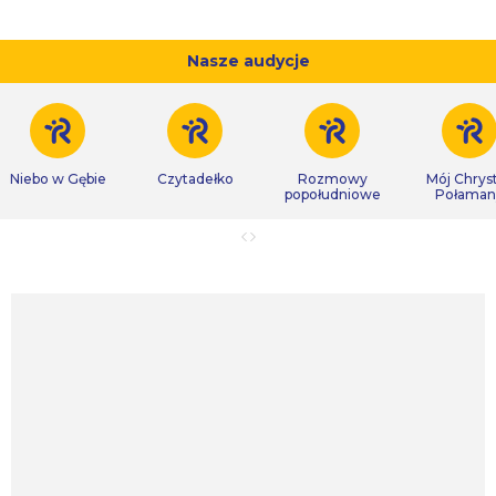
Nasze audycje
Niebo w Gębie
Czytadełko
Rozmowy
Mój Chrys
popołudniowe
Połaman