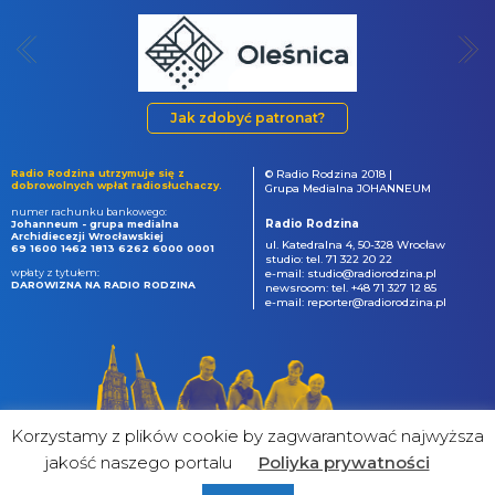
Jak zdobyć patronat?
Radio Rodzina utrzymuje się z
© Radio Rodzina 2018 |
dobrowolnych wpłat radiosłuchaczy.
Grupa Medialna JOHANNEUM
numer rachunku bankowego:
Radio Rodzina
Johanneum - grupa medialna
Archidiecezji Wrocławskiej
ul. Katedralna 4, 50-328 Wrocław
69 1600 1462 1813 6262 6000 0001
studio: tel. 71 322 20 22
wpłaty z tytułem:
e-mail: studio@radiorodzina.pl
DAROWIZNA NA RADIO RODZINA
newsroom: tel. +48 71 327 12 85
e-mail: reporter@radiorodzina.pl
Korzystamy z plików cookie by zagwarantować najwyższa
jakość naszego portalu
Poliyka prywatności