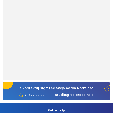
Skontaktuj się z redakcją Radia Rodzina!
71 322 20 22
studio@radiorodzina.pl
Patronaty: