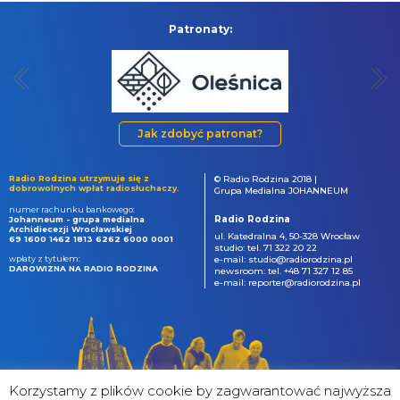
Patronaty:
Jak zdobyć patronat?
Radio Rodzina utrzymuje się z
© Radio Rodzina 2018 |
dobrowolnych wpłat radiosłuchaczy.
Grupa Medialna JOHANNEUM
numer rachunku bankowego:
Radio Rodzina
Johanneum - grupa medialna
Archidiecezji Wrocławskiej
ul. Katedralna 4, 50-328 Wrocław
69 1600 1462 1813 6262 6000 0001
studio: tel. 71 322 20 22
wpłaty z tytułem:
e-mail: studio@radiorodzina.pl
DAROWIZNA NA RADIO RODZINA
newsroom: tel. +48 71 327 12 85
e-mail: reporter@radiorodzina.pl
Korzystamy z plików cookie by zagwarantować najwyższa