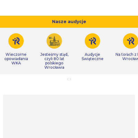
Nasze audycje
Wieczorne
Jesteśmy stąd,
Audycje
Na torach z
opowiadania
czyli 80 lat
Świąteczne
Wrocła
WKA
polskiego
Wrocławia