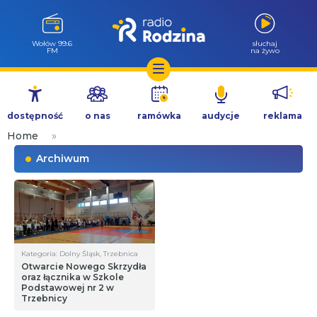
Wołów 99.6
słuchaj
FM
na żywo
Przejdź
do
dostępność
o nas
ramówka
audycje
reklama
treści
Home
»
Archiwum
Kategoria: Dolny Śląsk, Trzebnica
Otwarcie Nowego Skrzydła
oraz łącznika w Szkole
Podstawowej nr 2 w
Trzebnicy