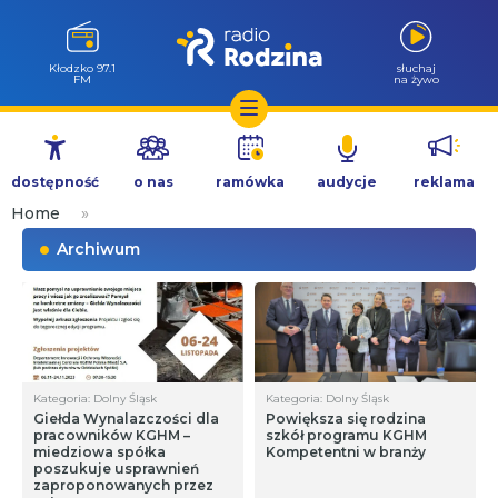
Kłodzko 97.1
słuchaj
FM
na żywo
Przejdź
do
dostępność
o nas
ramówka
audycje
reklama
treści
Home
»
Archiwum
Kategoria: Dolny Śląsk
Kategoria: Dolny Śląsk
Giełda Wynalazczości dla
Powiększa się rodzina
pracowników KGHM –
szkół programu KGHM
miedziowa spółka
Kompetentni w branży
poszukuje usprawnień
zaproponowanych przez