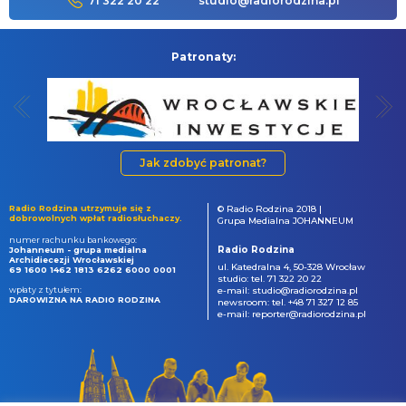
71 322 20 22
studio@radiorodzina.pl
Patronaty:
Jak zdobyć patronat?
Radio Rodzina utrzymuje się z
© Radio Rodzina 2018 |
dobrowolnych wpłat radiosłuchaczy.
Grupa Medialna JOHANNEUM
numer rachunku bankowego:
Radio Rodzina
Johanneum - grupa medialna
Archidiecezji Wrocławskiej
ul. Katedralna 4, 50-328 Wrocław
69 1600 1462 1813 6262 6000 0001
studio: tel. 71 322 20 22
wpłaty z tytułem:
e-mail: studio@radiorodzina.pl
DAROWIZNA NA RADIO RODZINA
newsroom: tel. +48 71 327 12 85
e-mail: reporter@radiorodzina.pl